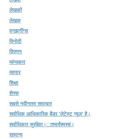
लेखकों
लेखक्
वनझनींग्स
विनोदी
विपणन
व्यंग्यकार
व्यापार
शिक्षा
शेफ्स
सबसे नवीनतम समाचार
सर्वाधिक आधिकारिक बैंडर 'लेटेस्ट न्यूज़' है।
सर्वाधिकार सुरक्षित।ाश्चर्यंच्मच्चं।
सामान्य