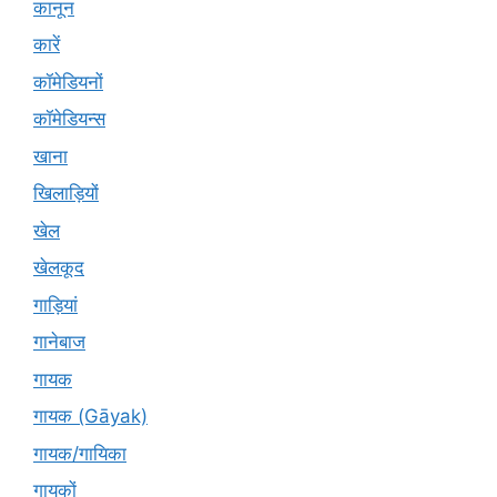
कानून
कारें
कॉमेडियनों
कॉमेडियन्स
खाना
खिलाड़ियों
खेल
खेलकूद
गाड़ियां
गानेबाज
गायक
गायक (Gāyak)
गायक/गायिका
गायकों