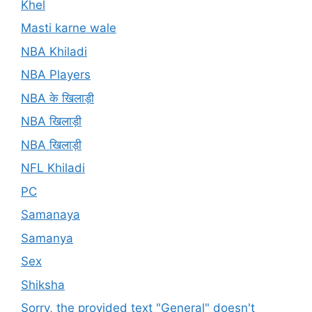
Khel
Masti karne wale
NBA Khiladi
NBA Players
NBA के खिलाड़ी
NBA खिलाड़ी
NBA खिलाड़ी
NFL Khiladi
PC
Samanaya
Samanya
Sex
Shiksha
Sorry, the provided text "General" doesn't