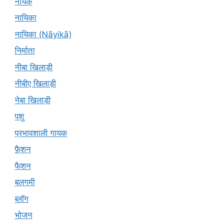
नायक
नायिका
नायिका (Nāyikā)
निर्माता
नीबा खिलाड़ी
नीबीए खिलाड़ी
नेबा खिलाड़ी
पशु
प्रभावशाली गायक
फ़ैशन
फैशन
बलगमी
ब्लॉग
भोजन