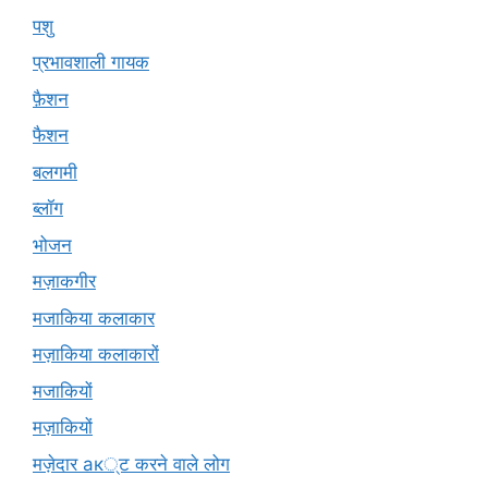
पशु
प्रभावशाली गायक
फ़ैशन
फैशन
बलगमी
ब्लॉग
भोजन
मज़ाकगीर
मजाकिया कलाकार
मज़ाकिया कलाकारों
मजाकियों
मज़ाकियों
मज़ेदार ак्ट करने वाले लोग