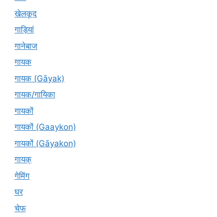
खेलकूद
गाड़ियां
गानेबाज
गायक
गायक (Gāyak)
गायक/गायिका
गायकों
गायकों (Gaaykon)
गायकों (Gāyakon)
गायक्
गेमिंग
घर
चेफ