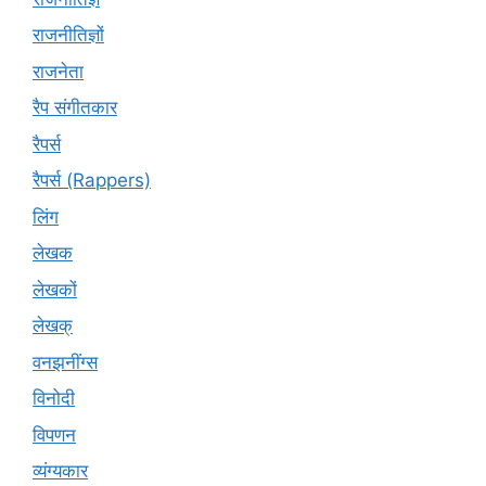
राजनीतिज्ञों
राजनेता
रैप संगीतकार
रैपर्स
रैपर्स (Rappers)
लिंग
लेखक
लेखकों
लेखक्
वनझनींग्स
विनोदी
विपणन
व्यंग्यकार