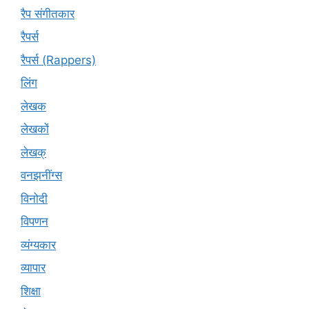
रैप संगीतकार
रैपर्स
रैपर्स (Rappers)
लिंग
लेखक
लेखकों
लेखक्
वनझनींग्स
विनोदी
विपणन
व्यंग्यकार
व्यापार
शिक्षा