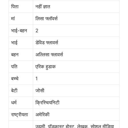
पिता
नहीं ज्ञात
मां
लिसा फ्लॉवर्स
भाई-बहन
2
भाई
डेविड फ्लावर्स
बहन
अल्लिसा फ्लावर्स
पति
एरिक हुडाक
बच्चे
1
बेटी
जोसी
धर्म
क्रिस्चियनिटी
राष्ट्रीयता
अमेरिकी
उद्यमी, पॉडकास्ट होस्ट, लेखक, सोशल मीडिया