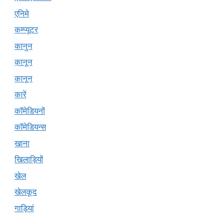
एनिमे
कम्प्यूटर
कानुन
क़ानून
कानून
कारें
कॉमेडियनों
कॉमेडियन्स
खाना
खिलाड़ियों
खेल
खेलकूद
गाड़ियां