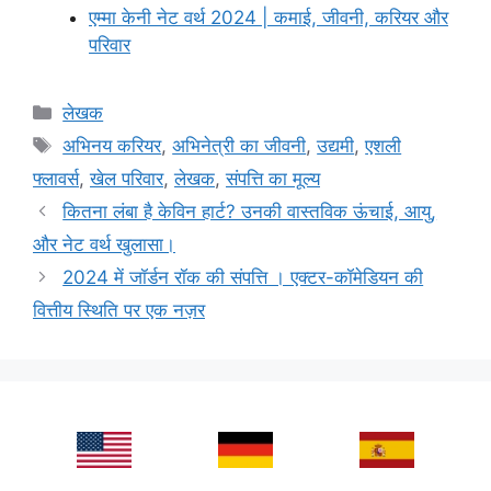
एम्मा केनी नेट वर्थ 2024 | कमाई, जीवनी, करियर और
परिवार
Categories
लेखक
Tags
अभिनय करियर
,
अभिनेत्री का जीवनी
,
उद्यमी
,
एशली
फ्लावर्स
,
खेल परिवार
,
लेखक
,
संपत्ति का मूल्य
कितना लंबा है केविन हार्ट? उनकी वास्तविक ऊंचाई, आयु,
और नेट वर्थ खुलासा।
2024 में जॉर्डन रॉक की संपत्ति । एक्टर-कॉमेडियन की
वित्तीय स्थिति पर एक नज़र