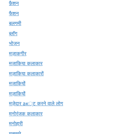
फ़ैशन
फैशन
बलगमी
ब्लॉग
भोजन
मज़ाकगीर
मजाकिया कलाकार
मज़ाकिया कलाकारों
मजाकियों
मज़ाकियों
मज़ेदार ак्ट करने वाले लोग
मनोरंजक कलाकार
मनोहारी
मसख़रे