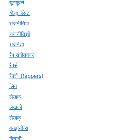
यूट्यूबर्स
योद्धा डेरेन्ट
राजनीतिज्ञ
राजनीतिज्ञों
राजनेता
रैप संगीतकार
रैपर्स
रैपर्स (Rappers)
लिंग
लेखक
लेखकों
लेखक्
वनझनींग्स
विनोदी