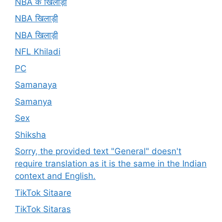
NBA के खिलाड़ी
NBA खिलाड़ी
NBA खिलाड़ी
NFL Khiladi
PC
Samanaya
Samanya
Sex
Shiksha
Sorry, the provided text "General" doesn't
require translation as it is the same in the Indian
context and English.
TikTok Sitaare
TikTok Sitaras