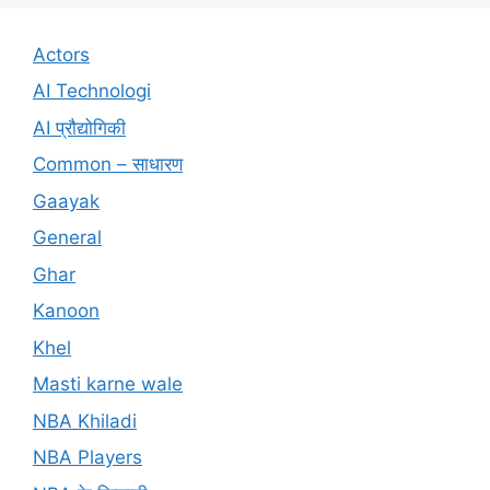
Actors
AI Technologi
AI प्रौद्योगिकी
Common – साधारण
Gaayak
General
Ghar
Kanoon
Khel
Masti karne wale
NBA Khiladi
NBA Players