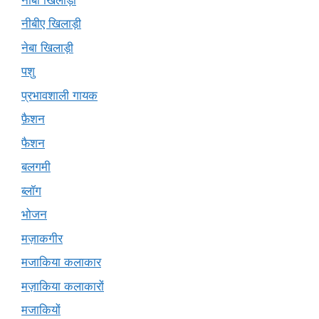
नीबीए खिलाड़ी
नेबा खिलाड़ी
पशु
प्रभावशाली गायक
फ़ैशन
फैशन
बलगमी
ब्लॉग
भोजन
मज़ाकगीर
मजाकिया कलाकार
मज़ाकिया कलाकारों
मजाकियों