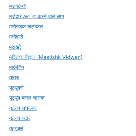
मज़ाकियों
मज़ेदार ак्ट करने वाले लोग
मनोरंजक कलाकार
मनोहारी
मसख़रे
मस्तिष्क विद्वान (Mastishk Vidwan)
मार्केटिंग
यात्रा
यूटयूबर्स
यूट्यूब चैनल चालक
यूट्यूब संचालक
यूट्यूब स्टार
यूट्‍यूबर्स