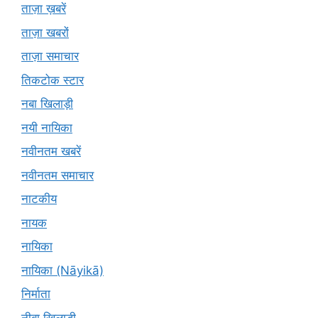
ताज़ा ख़बरें
ताज़ा खबरों
ताज़ा समाचार
तिकटोक स्टार
नबा खिलाड़ी
नयी नायिका
नवीनतम खबरें
नवीनतम समाचार
नाटकीय
नायक
नायिका
नायिका (Nāyikā)
निर्माता
नीबा खिलाड़ी