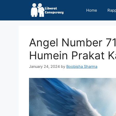
Skip
to
Home
Rap
content
Angel Number 7
Humein Prakat K
January 24, 2024
by
Boobisha Sharma