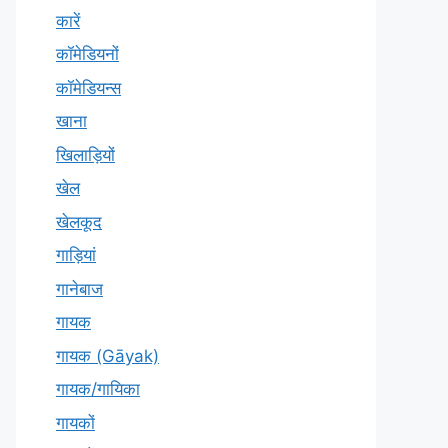
कारें
कॉमेडियनों
कॉमेडियन्स
खाना
खिलाड़ियों
खेल
खेलकूद
गाड़ियां
गानेबाज
गायक
गायक (Gāyak)
गायक/गायिका
गायकों