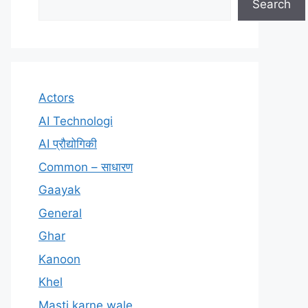
Search
Actors
AI Technologi
AI प्रौद्योगिकी
Common – साधारण
Gaayak
General
Ghar
Kanoon
Khel
Masti karne wale