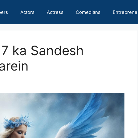
pers
Actors
Actress
Comedians
Entreprene
17 ka Sandesh
arein