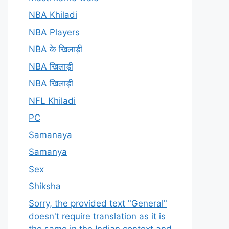
NBA Khiladi
NBA Players
NBA के खिलाड़ी
NBA खिलाड़ी
NBA खिलाड़ी
NFL Khiladi
PC
Samanaya
Samanya
Sex
Shiksha
Sorry, the provided text "General"
doesn't require translation as it is
the same in the Indian context and