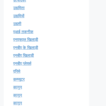
उद्यमिता
उद्यमियों
उद्यमी
एआई तकनीक
एनएफएल खिलाड़ी
एनबीए के खिलाड़ी
एनबीए खिलाड़ी
एनबीए प्लेयर्स
एनिमे
कम्प्यूटर
कानुन
क़ानून
कानून