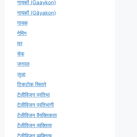
गायकों (Gaaykon)
गायकों (Gāyakon)
गायक्
गेमिंग
घर
चेफ
जनरल
जुआ
टिकटोक सितारे
टेलीविजन प्रतिभा
टेलीविजन प्रतिभागी
टेलीविजन वैयक्तिकता
टेलीविजन व्यक्तित्व
टेलीविज़न व्यक्तित्व