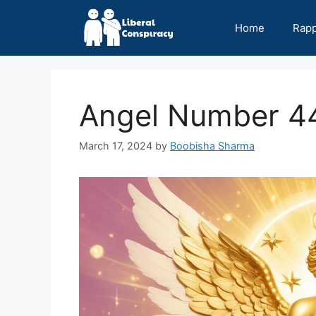
Skip
to
Home
Rap
content
Angel Number 444
March 17, 2024
by
Boobisha Sharma