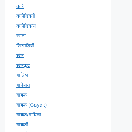
कारें
कॉमेडियनों
कॉमेडियन्स
खाना
खिलाड़ियों
खेल
खेलकूद
गाड़ियां
गानेबाज
गायक
गायक (Gāyak)
गायक/गायिका
गायकों