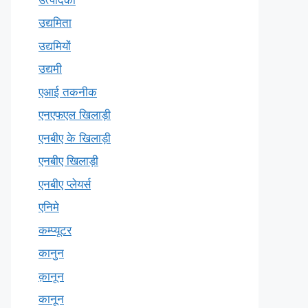
उद्यमिता
उद्यमियों
उद्यमी
एआई तकनीक
एनएफएल खिलाड़ी
एनबीए के खिलाड़ी
एनबीए खिलाड़ी
एनबीए प्लेयर्स
एनिमे
कम्प्यूटर
कानुन
क़ानून
कानून