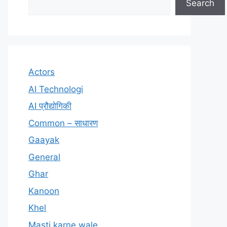
Search
Actors
AI Technologi
AI प्रौद्योगिकी
Common – साधारण
Gaayak
General
Ghar
Kanoon
Khel
Masti karne wale