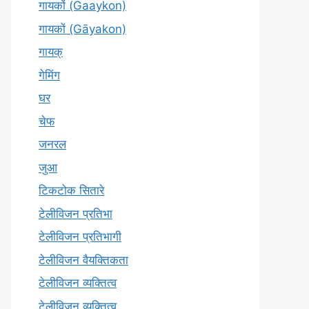
गायकों (Gaaykon)
गायकों (Gāyakon)
गायक्
गेमिंग
घर
चेफ
जनरल
जुआ
टिकटोक सितारे
टेलीविजन प्रतिभा
टेलीविजन प्रतिभागी
टेलीविजन वैयक्तिकता
टेलीविजन व्यक्तित्व
टेलीविज़न व्यक्तित्व