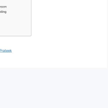
नावरण
iling
Prateek