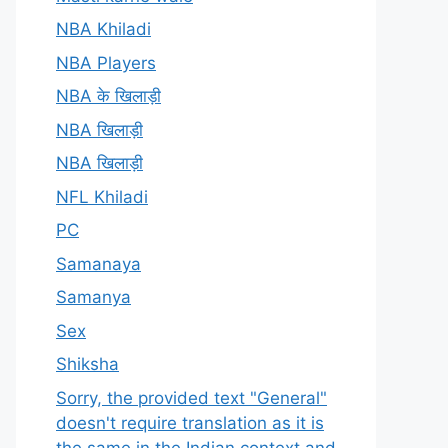
NBA Khiladi
NBA Players
NBA के खिलाड़ी
NBA खिलाड़ी
NBA खिलाड़ी
NFL Khiladi
PC
Samanaya
Samanya
Sex
Shiksha
Sorry, the provided text "General"
doesn't require translation as it is
the same in the Indian context and