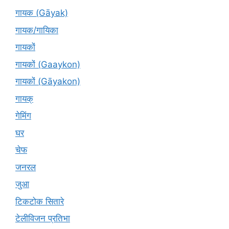
गायक (Gāyak)
गायक/गायिका
गायकों
गायकों (Gaaykon)
गायकों (Gāyakon)
गायक्
गेमिंग
घर
चेफ
जनरल
जुआ
टिकटोक सितारे
टेलीविजन प्रतिभा