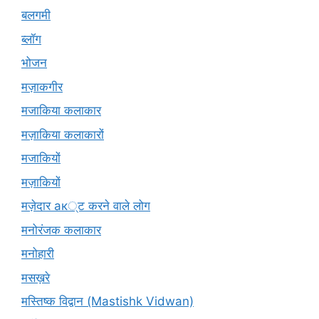
बलगमी
ब्लॉग
भोजन
मज़ाकगीर
मजाकिया कलाकार
मज़ाकिया कलाकारों
मजाकियों
मज़ाकियों
मज़ेदार ак्ट करने वाले लोग
मनोरंजक कलाकार
मनोहारी
मसख़रे
मस्तिष्क विद्वान (Mastishk Vidwan)