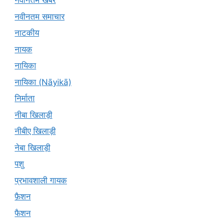
नवीनतम खबरें
नवीनतम समाचार
नाटकीय
नायक
नायिका
नायिका (Nāyikā)
निर्माता
नीबा खिलाड़ी
नीबीए खिलाड़ी
नेबा खिलाड़ी
पशु
प्रभावशाली गायक
फ़ैशन
फैशन