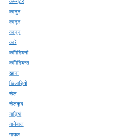
कम्प्यूटर
कानुन
क़ानून
कानून
कारें
कॉमेडियनों
कॉमेडियन्स
खाना
खिलाड़ियों
खेल
खेलकूद
गाड़ियां
गानेबाज
गायक