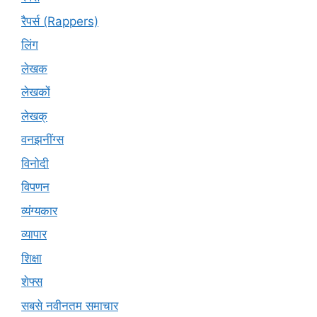
रैपर्स (Rappers)
लिंग
लेखक
लेखकों
लेखक्
वनझनींग्स
विनोदी
विपणन
व्यंग्यकार
व्यापार
शिक्षा
शेफ्स
सबसे नवीनतम समाचार