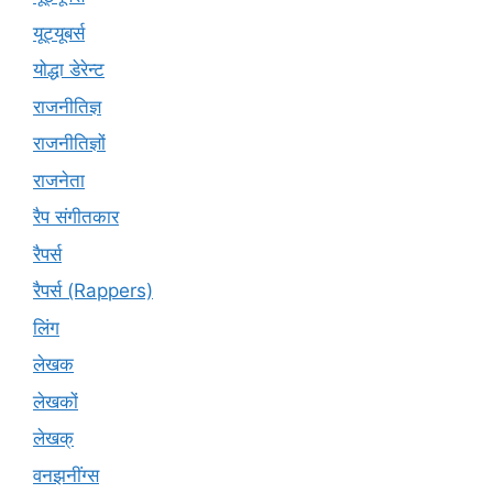
यूट्‍यूबर्स
योद्धा डेरेन्ट
राजनीतिज्ञ
राजनीतिज्ञों
राजनेता
रैप संगीतकार
रैपर्स
रैपर्स (Rappers)
लिंग
लेखक
लेखकों
लेखक्
वनझनींग्स