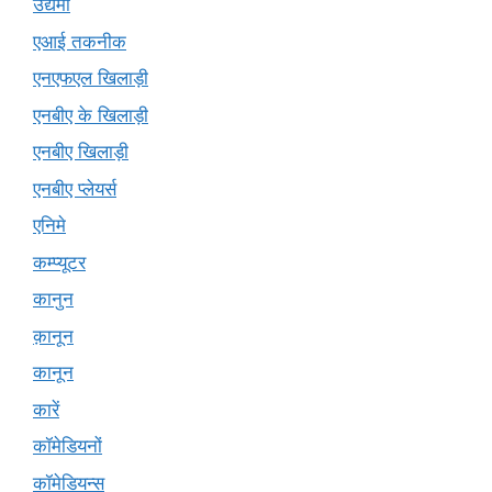
उद्यमी
एआई तकनीक
एनएफएल खिलाड़ी
एनबीए के खिलाड़ी
एनबीए खिलाड़ी
एनबीए प्लेयर्स
एनिमे
कम्प्यूटर
कानुन
क़ानून
कानून
कारें
कॉमेडियनों
कॉमेडियन्स