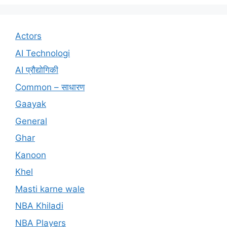
Actors
AI Technologi
AI प्रौद्योगिकी
Common – साधारण
Gaayak
General
Ghar
Kanoon
Khel
Masti karne wale
NBA Khiladi
NBA Players