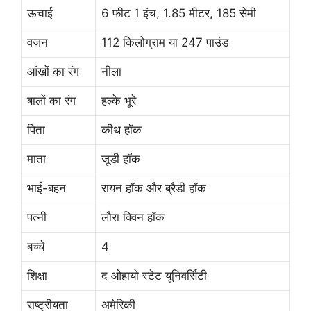
ऊचाई
6 फीट 1 इंच, 1.85 मीटर, 185 सेमी
वजन
112 किलोग्राम या 247 पाउंड
आंखों का रंग
नीला
बालों का रंग
हल्के भूरे
पिता
कीथ हॉक
माता
जूडी हॉक
भाई-बहन
रायन हॉक और ब्रैडी हॉक
पत्नी
लौरा क्विन हॉक
बच्चे
4
शिक्षा
द ओहायो स्टेट यूनिवर्सिटी
राष्ट्रीयता
अमेरिकी