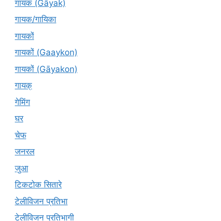
गायक (Gāyak)
गायक/गायिका
गायकों
गायकों (Gaaykon)
गायकों (Gāyakon)
गायक्
गेमिंग
घर
चेफ
जनरल
जुआ
टिकटोक सितारे
टेलीविजन प्रतिभा
टेलीविजन प्रतिभागी