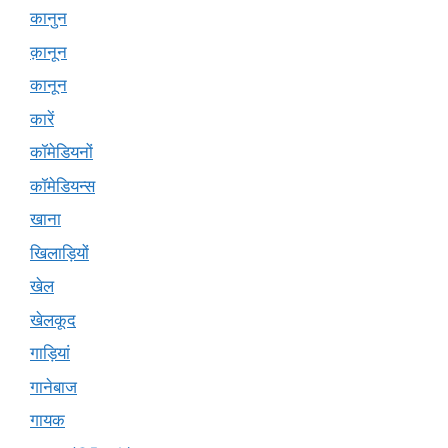
कानुन
क़ानून
कानून
कारें
कॉमेडियनों
कॉमेडियन्स
खाना
खिलाड़ियों
खेल
खेलकूद
गाड़ियां
गानेबाज
गायक