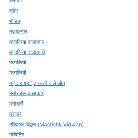
बलगमी
ब्लॉग
भोजन
मज़ाकगीर
मजाकिया कलाकार
मज़ाकिया कलाकारों
मजाकियों
मज़ाकियों
मज़ेदार ак्ट करने वाले लोग
मनोरंजक कलाकार
मनोहारी
मसख़रे
मस्तिष्क विद्वान (Mastishk Vidwan)
मार्केटिंग