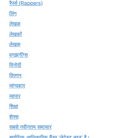
रैपर्स (Rappers)
लिंग
लेखक
लेखकों
लेखक्
वनझनींग्स
विनोदी
विपणन
व्यंग्यकार
व्यापार
शिक्षा
शेफ्स
सबसे नवीनतम समाचार
सर्वाधिक आधिकारिक बैंडर 'लेटेस्ट न्यूज़' है।