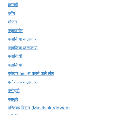
बलगमी
ब्लॉग
भोजन
मज़ाकगीर
मजाकिया कलाकार
मज़ाकिया कलाकारों
मजाकियों
मज़ाकियों
मज़ेदार ак्ट करने वाले लोग
मनोरंजक कलाकार
मनोहारी
मसख़रे
मस्तिष्क विद्वान (Mastishk Vidwan)