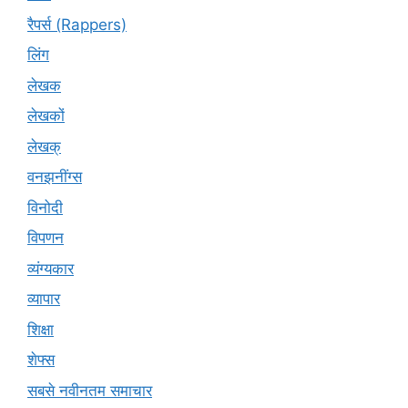
रैपर्स (Rappers)
लिंग
लेखक
लेखकों
लेखक्
वनझनींग्स
विनोदी
विपणन
व्यंग्यकार
व्यापार
शिक्षा
शेफ्स
सबसे नवीनतम समाचार