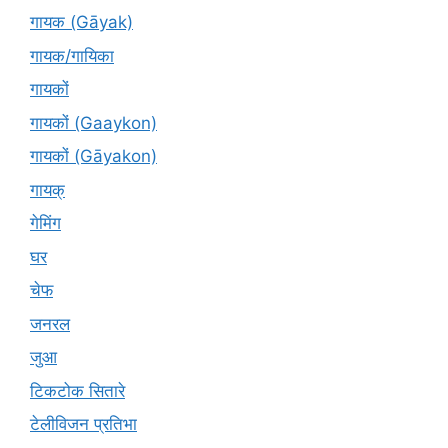
गायक (Gāyak)
गायक/गायिका
गायकों
गायकों (Gaaykon)
गायकों (Gāyakon)
गायक्
गेमिंग
घर
चेफ
जनरल
जुआ
टिकटोक सितारे
टेलीविजन प्रतिभा