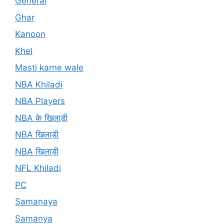
General
Ghar
Kanoon
Khel
Masti karne wale
NBA Khiladi
NBA Players
NBA के खिलाड़ी
NBA खिलाड़ी
NBA खिलाड़ी
NFL Khiladi
PC
Samanaya
Samanya