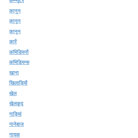
कम्प्यूटर
कानुन
क़ानून
कानून
कारें
कॉमेडियनों
कॉमेडियन्स
खाना
खिलाड़ियों
खेल
खेलकूद
गाड़ियां
गानेबाज
गायक