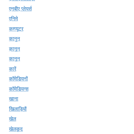
एनबीए प्लेयर्स
एनिमे
कम्प्यूटर
कानुन
क़ानून
कानून
कारें
कॉमेडियनों
कॉमेडियन्स
खाना
खिलाड़ियों
खेल
खेलकूद