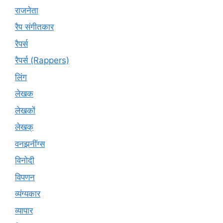
राजनेता
रैप संगीतकार
रैपर्स
रैपर्स (Rappers)
लिंग
लेखक
लेखकों
लेखक्
वनझनींग्स
विनोदी
विपणन
व्यंग्यकार
व्यापार