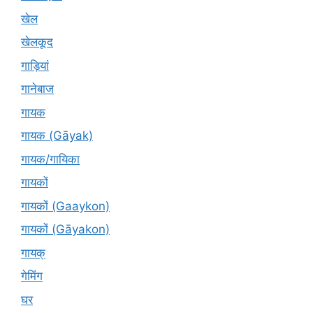
खेल
खेलकूद
गाड़ियां
गानेबाज
गायक
गायक (Gāyak)
गायक/गायिका
गायकों
गायकों (Gaaykon)
गायकों (Gāyakon)
गायक्
गेमिंग
घर