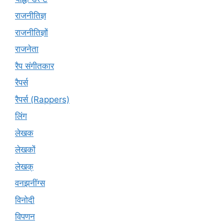
राजनीतिज्ञ
राजनीतिज्ञों
राजनेता
रैप संगीतकार
रैपर्स
रैपर्स (Rappers)
लिंग
लेखक
लेखकों
लेखक्
वनझनींग्स
विनोदी
विपणन