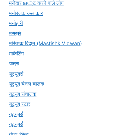
मज़ेदार ак्ट करने वाले लोग
मनोरंजक कलाकार
मनोहारी
मसख़रे
मस्तिष्क विद्वान (Mastishk Vidwan)
मार्केटिंग
यात्रा
यूटयूबर्स
यूट्यूब चैनल चालक
यूट्यूब संचालक
यूट्यूब स्टार
यूट्यूबर्स
यूट्‍यूबर्स
योद्धा डेरेन्ट