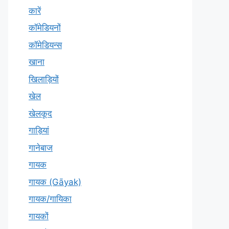
कारें
कॉमेडियनों
कॉमेडियन्स
खाना
खिलाड़ियों
खेल
खेलकूद
गाड़ियां
गानेबाज
गायक
गायक (Gāyak)
गायक/गायिका
गायकों