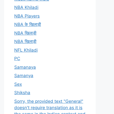
NBA Khiladi
NBA Players
NBA के खिलाड़ी
NBA खिलाड़ी
NBA खिलाड़ी
NFL Khiladi
PC
Samanaya
Samanya
Sex
Shiksha
Sorry, the provided text "General"
doesn't require translation as it is
the same in the Indian context and