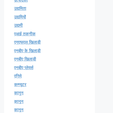
उद्यमिता
उद्यमियों
उद्यमी
एआई तकनीक
एनएफएल खिलाड़ी
एनबीए के खिलाड़ी
एनबीए खिलाड़ी
एनबीए प्लेयर्स
एनिमे
कम्प्यूटर
कानुन
क़ानून
कानून