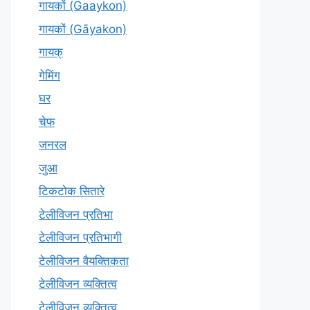
गायकों (Gaaykon)
गायकों (Gāyakon)
गायक्
गेमिंग
घर
चेफ
जनरल
जुआ
टिकटोक सितारे
टेलीविजन प्रतिभा
टेलीविजन प्रतिभागी
टेलीविजन वैयक्तिकता
टेलीविजन व्यक्तित्व
टेलीविज़न व्यक्तित्व