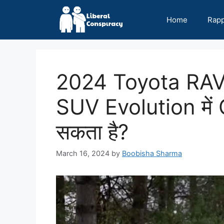
Skip
to
Home
Rap
content
2024 Toyota RAV4
SUV Evolution मे
सकता है?
March 16, 2024
by
Boobisha Sharma