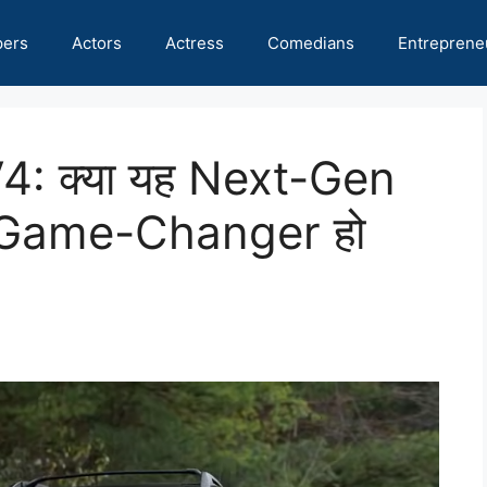
pers
Actors
Actress
Comedians
Entreprene
: क्या यह Next-Gen
ं Game-Changer हो