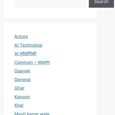
Search
Actors
AI Technologi
AI प्रौद्योगिकी
Common – साधारण
Gaayak
General
Ghar
Kanoon
Khel
Masti karne wale