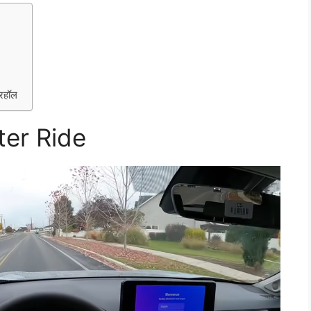
वरहॉल
ter Ride