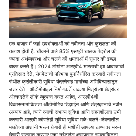
एक बाजार में जहां उपभोक्ताओं को नवीनता और कुशलता की
तलाश होती है, चौंकाने वाले 85% एसयूवी चालक पेट्रोल की
ज्यादा अर्थव्यवस्था और चलने की क्षमताओं में सुधार की इच्छा
व्यक्त करते हैं। 2024 टोयोटा आरएवी4 भारताची ह्या आवाजाची
प्रतिसाद देते, सेगमेंटाची परिभाषा पुनर्निर्धारित करणारी नवीनता
सेथील क्रांतीकारी सुविधा यंत्रणेसह मार्गांच्या अभिविन्यासातून
उत्तर देते। ऑटोमोबाइल निर्माणकर्ते वाढत्या मित्रांच्या क्षेत्रांवर
ओत्कड़तेने लोकं व्युत्पन्न करत आहेत, आरएवी4ची
विकासनामांकितता ऑटोमोटिव डिझाईन आणि तंत्रज्ञानाचे नवीन
अध्याय आहे, त्याने त्याची संभाव्य सुविधा आणि सहनशीलता उभी
करणारी आरएवी कोणतेही सुविधा सुविधा मळे-चलने-जेवनातील
मधतेच्या अंशांनी भरून घेणारी ही मशींची आपल्या ठाण्यावर भरुन
घेणारी सुरूवात करणार एका नईटाईल क्षणापासून समतान्वितता