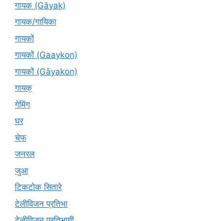
गायक (Gāyak)
गायक/गायिका
गायकों
गायकों (Gaaykon)
गायकों (Gāyakon)
गायक्
गेमिंग
घर
चेफ
जनरल
जुआ
टिकटोक सितारे
टेलीविजन प्रतिभा
टेलीविजन प्रतिभागी