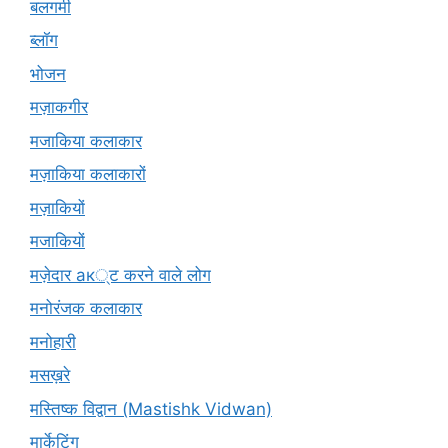
बलगमी
ब्लॉग
भोजन
मज़ाकगीर
मजाकिया कलाकार
मज़ाकिया कलाकारों
मज़ाकियों
मजाकियों
मज़ेदार ак्ट करने वाले लोग
मनोरंजक कलाकार
मनोहारी
मसख़रे
मस्तिष्क विद्वान (Mastishk Vidwan)
मार्केटिंग