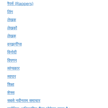
रैपर्स (Rappers)
लिंग
लेखक
लेखकों
लेखक्
वनझनींग्स
विनोदी
विपणन
व्यंग्यकार
व्यापार
शिक्षा
शेफ्स
सबसे नवीनतम समाचार