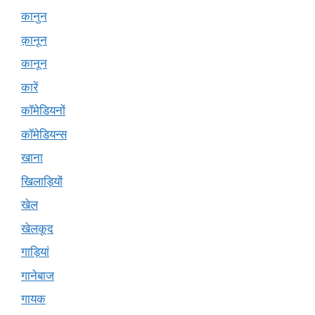
कानुन
क़ानून
कानून
कारें
कॉमेडियनों
कॉमेडियन्स
खाना
खिलाड़ियों
खेल
खेलकूद
गाड़ियां
गानेबाज
गायक