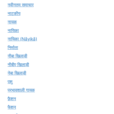
नवीनतम समाचार
नाटकीय
नायक
नायिका
नायिका (Nāyikā)
निर्माता
नीबा खिलाड़ी
नीबीए खिलाड़ी
नेबा खिलाड़ी
पशु
प्रभावशाली गायक
फ़ैशन
फैशन