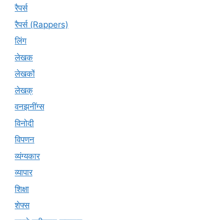
रैपर्स
रैपर्स (Rappers)
लिंग
लेखक
लेखकों
लेखक्
वनझनींग्स
विनोदी
विपणन
व्यंग्यकार
व्यापार
शिक्षा
शेफ्स