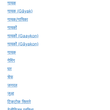
गायक
गायक (Gāyak)
गायक/गायिका
गायकों
गायकों (Gaaykon)
गायकों (Gāyakon)
गायक्
गेमिंग
घर
चेफ
जनरल
जुआ
टिकटोक सितारे
टेलीविजन प्रतिभा