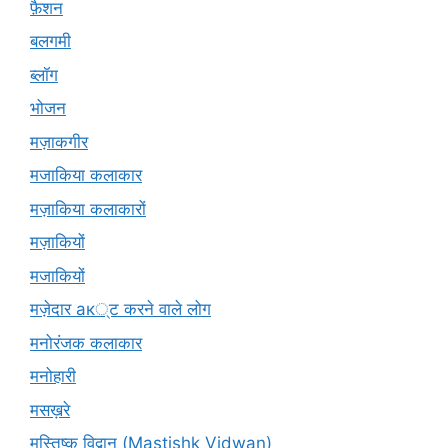
फ़ैशन
बलगमी
ब्लॉग
भोजन
मज़ाकगीर
मजाकिया कलाकार
मज़ाकिया कलाकारों
मज़ाकियों
मजाकियों
मज़ेदार ак्ट करने वाले लोग
मनोरंजक कलाकार
मनोहारी
मसख़रे
मस्तिष्क विद्वान (Mastishk Vidwan)