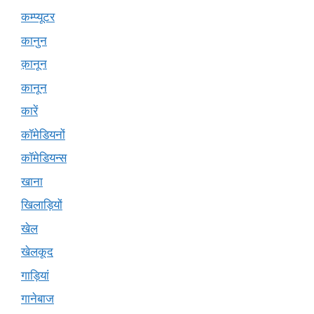
कम्प्यूटर
कानुन
क़ानून
कानून
कारें
कॉमेडियनों
कॉमेडियन्स
खाना
खिलाड़ियों
खेल
खेलकूद
गाड़ियां
गानेबाज