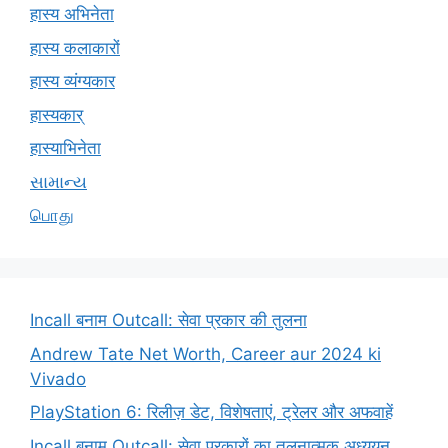
हास्य अभिनेता
हास्य कलाकारों
हास्य व्यंग्यकार
हास्यकार्
हास्याभिनेता
સામાન્ય
பொது
Incall बनाम Outcall: सेवा प्रकार की तुलना
Andrew Tate Net Worth, Career aur 2024 ki
Vivado
PlayStation 6: रिलीज़ डेट, विशेषताएं, ट्रेलर और अफवाहें
Incall बनाम Outcall: सेवा प्रकारों का तुलनात्मक अध्ययन