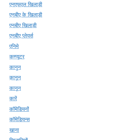
एनएफएल खिलाड़ी
एनबीए के खिलाड़ी
एनबीए खिलाड़ी
एनबीए प्लेयर्स
एनिमे
कम्प्यूटर
कानुन
क़ानून
कानून
कारें
कॉमेडियनों
कॉमेडियन्स
खाना