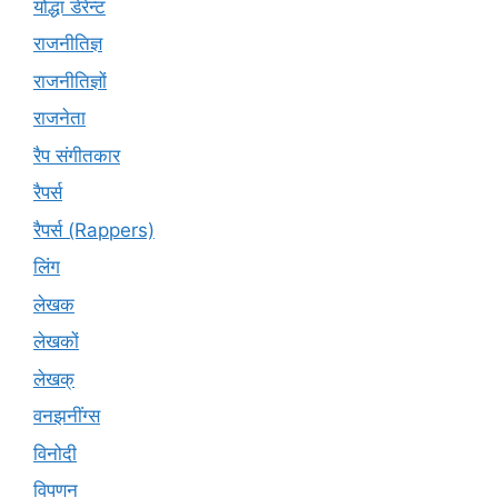
योद्धा डेरेन्ट
राजनीतिज्ञ
राजनीतिज्ञों
राजनेता
रैप संगीतकार
रैपर्स
रैपर्स (Rappers)
लिंग
लेखक
लेखकों
लेखक्
वनझनींग्स
विनोदी
विपणन