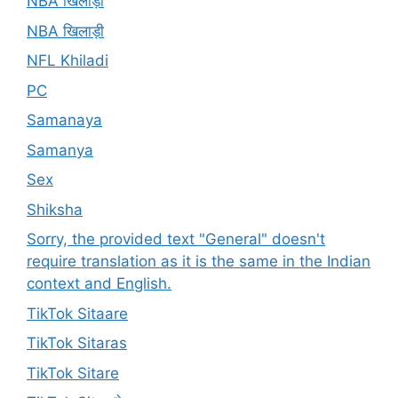
NBA खिलाड़ी
NBA खिलाड़ी
NFL Khiladi
PC
Samanaya
Samanya
Sex
Shiksha
Sorry, the provided text "General" doesn't
require translation as it is the same in the Indian
context and English.
TikTok Sitaare
TikTok Sitaras
TikTok Sitare