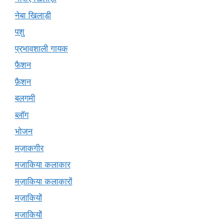
नेबा खिलाड़ी
पशु
प्रभावशाली गायक
फैशन
फ़ैशन
बलगमी
ब्लॉग
भोजन
मज़ाकगीर
मजाकिया कलाकार
मज़ाकिया कलाकारों
मज़ाकियों
मजाकियों