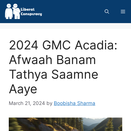
Skip
to
Me
content
2024 GMC Acadia:
Afwaah Banam
Tathya Saamne
Aaye
March 21, 2024
by
Boobisha Sharma