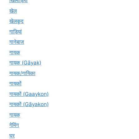
खिलाड़ियों
खेल
खेलकूद
गाड़ियां
गानेबाज
गायक
गायक (Gāyak)
गायक/गायिका
गायकों
गायकों (Gaaykon)
गायकों (Gāyakon)
गायक्
गेमिंग
घर