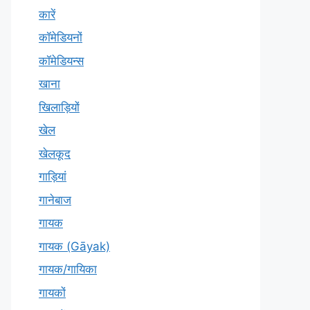
कारें
कॉमेडियनों
कॉमेडियन्स
खाना
खिलाड़ियों
खेल
खेलकूद
गाड़ियां
गानेबाज
गायक
गायक (Gāyak)
गायक/गायिका
गायकों