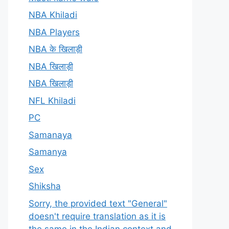
NBA Khiladi
NBA Players
NBA के खिलाड़ी
NBA खिलाड़ी
NBA खिलाड़ी
NFL Khiladi
PC
Samanaya
Samanya
Sex
Shiksha
Sorry, the provided text "General"
doesn't require translation as it is
the same in the Indian context and