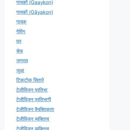
गायकों (Gaaykon)
गायकों (Gāyakon)
गायक्
गेमिंग
घर
चेफ
जनरल
जुआ
टिकटोक सितारे
टेलीविजन प्रतिभा
टेलीविजन प्रतिभागी
टेलीविजन वैयक्तिकता
टेलीविजन व्यक्तित्व
टेलीविज़न व्यक्तित्व