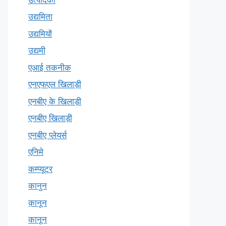
उद्यमिता
उद्यमियों
उद्यमी
एआई तकनीक
एनएफएल खिलाड़ी
एनबीए के खिलाड़ी
एनबीए खिलाड़ी
एनबीए प्लेयर्स
एनिमे
कम्प्यूटर
कानुन
क़ानून
कानून