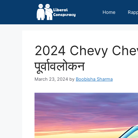
Skip
to
Home
Rap
content
2024 Chevy Chev
पूर्वावलोकन
March 23, 2024
by
Boobisha Sharma