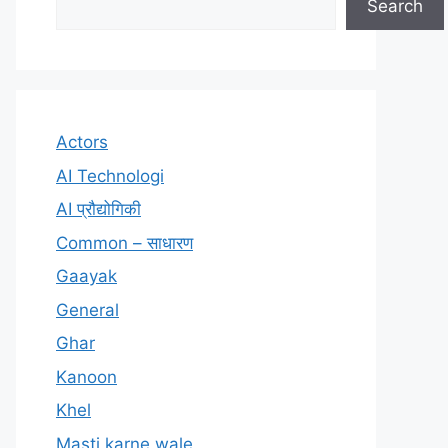
Search
Actors
AI Technologi
AI प्रौद्योगिकी
Common – साधारण
Gaayak
General
Ghar
Kanoon
Khel
Masti karne wale