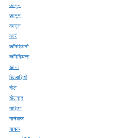
कानुन
क़ानून
कानून
कारें
कॉमेडियनों
कॉमेडियन्स
खाना
खिलाड़ियों
खेल
खेलकूद
गाड़ियां
गानेबाज
गायक