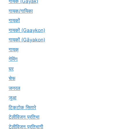
गायक (Gāyak)
गायक/गायिका
गायकों
गायकों (Gaaykon)
गायकों (Gāyakon)
गायक्
गेमिंग
घर
चेफ
जनरल
जुआ
टिकटोक सितारे
टेलीविजन प्रतिभा
टेलीविजन प्रतिभागी