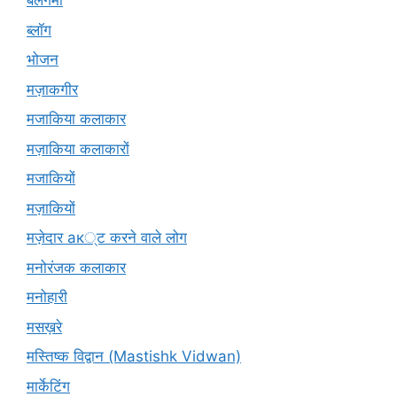
बलगमी
ब्लॉग
भोजन
मज़ाकगीर
मजाकिया कलाकार
मज़ाकिया कलाकारों
मजाकियों
मज़ाकियों
मज़ेदार ак्ट करने वाले लोग
मनोरंजक कलाकार
मनोहारी
मसख़रे
मस्तिष्क विद्वान (Mastishk Vidwan)
मार्केटिंग