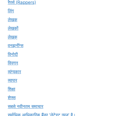
रैपर्स (Rappers)
लिंग
लेखक
लेखकों
लेखक्
वनझनींग्स
विनोदी
विपणन
व्यंग्यकार
व्यापार
शिक्षा
शेफ्स
सबसे नवीनतम समाचार
सर्वाधिक आधिकारिक बैंडर 'लेटेस्ट न्यूज़' है।