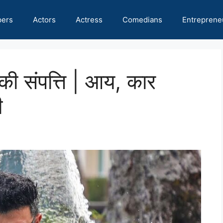
pers
Actors
Actress
Comedians
Entreprene
ी संपत्ति | आय, कार
ी