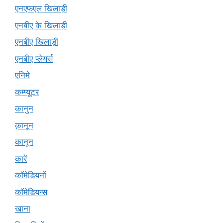
एनएफएल खिलाड़ी
एनबीए के खिलाड़ी
एनबीए खिलाड़ी
एनबीए प्लेयर्स
एनिमे
कम्प्यूटर
कानुन
क़ानून
कानून
कारें
कॉमेडियनों
कॉमेडियन्स
खाना