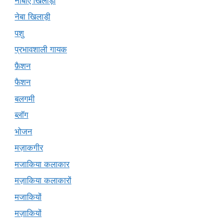
नीबीए खिलाड़ी
नेबा खिलाड़ी
पशु
प्रभावशाली गायक
फ़ैशन
फैशन
बलगमी
ब्लॉग
भोजन
मज़ाकगीर
मजाकिया कलाकार
मज़ाकिया कलाकारों
मजाकियों
मज़ाकियों