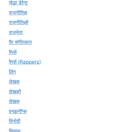
योद्धा डेरेन्ट
राजनीतिज्ञ
राजनीतिज्ञों
राजनेता
रैप संगीतकार
रैपर्स
रैपर्स (Rappers)
लिंग
लेखक
लेखकों
लेखक्
वनझनींग्स
विनोदी
विपणन