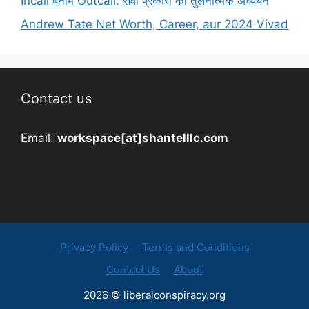
Incall बनाम Outcall: सेवा प्रकारों का तुलनात्मक अध्ययन
Andrew Tate Net Worth, Career, aur 2024 Vivad
Contact us
Email:
workspace[at]shantelllc.com
Privacy Policy
Terms and Conditions
Contact Us
About
2026 © liberalconspiracy.org