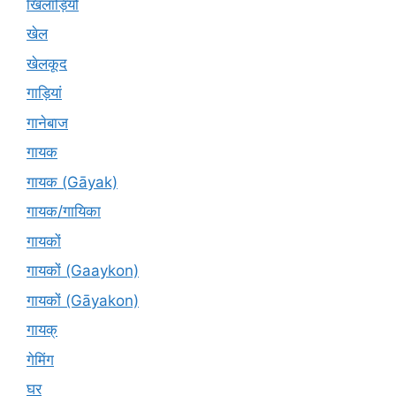
खिलाड़ियों
खेल
खेलकूद
गाड़ियां
गानेबाज
गायक
गायक (Gāyak)
गायक/गायिका
गायकों
गायकों (Gaaykon)
गायकों (Gāyakon)
गायक्
गेमिंग
घर