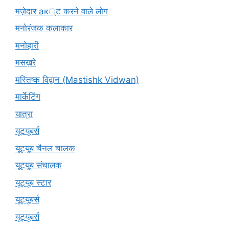
मज़ेदार ак्ट करने वाले लोग
मनोरंजक कलाकार
मनोहारी
मसख़रे
मस्तिष्क विद्वान (Mastishk Vidwan)
मार्केटिंग
यात्रा
यूटयूबर्स
यूट्यूब चैनल चालक
यूट्यूब संचालक
यूट्यूब स्टार
यूट्यूबर्स
यूट्‍यूबर्स