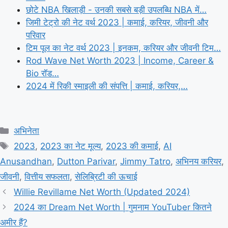
छोटे NBA खिलाड़ी - उनकी सबसे बड़ी उपलब्धि NBA में…
जिमी टेट्रो की नेट वर्थ 2023 | कमाई, करियर, जीवनी और
परिवार
टिम पूल का नेट वर्थ 2023 | इनकम, करियर और जीवनी टिम…
Rod Wave Net Worth 2023 | Income, Career &
Bio रॉड…
2024 में रिकी स्माइली की संपत्ति | कमाई, करियर,…
Categories
अभिनेता
Tags
2023
,
2023 का नेट मूल्य
,
2023 की कमाई
,
AI
Anusandhan
,
Dutton Parivar
,
Jimmy Tatro
,
अभिनय करियर
,
जीवनी
,
वित्तीय सफलता
,
सेलिब्रिटी की ऊचाई
Willie Revillame Net Worth (Updated 2024)
2024 का Dream Net Worth | गुमनाम YouTuber कितने
अमीर हैं?