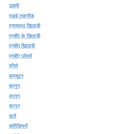
उद्यमी
एआई तकनीक
एनएफएल खिलाड़ी
एनबीए के खिलाड़ी
एनबीए खिलाड़ी
एनबीए प्लेयर्स
एनिमे
कम्प्यूटर
कानुन
क़ानून
कानून
कारें
कॉमेडियनों