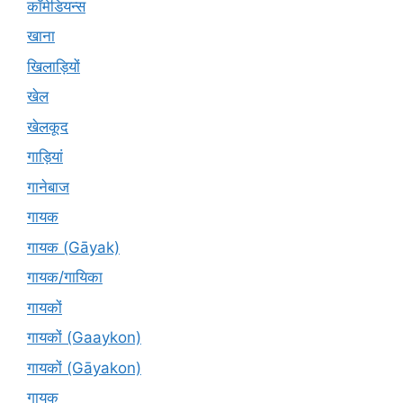
कॉमेडियन्स
खाना
खिलाड़ियों
खेल
खेलकूद
गाड़ियां
गानेबाज
गायक
गायक (Gāyak)
गायक/गायिका
गायकों
गायकों (Gaaykon)
गायकों (Gāyakon)
गायक्