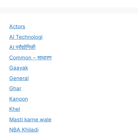
Actors
AI Technologi
AI प्रौद्योगिकी
Common – साधारण
Gaayak
General
Ghar
Kanoon
Khel
Masti karne wale
NBA Khiladi