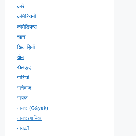
कारें
कॉमेडियनों
कॉमेडियन्स
खाना
खिलाड़ियों
खेल
खेलकूद
गाड़ियां
गानेबाज
गायक
गायक (Gāyak)
गायक/गायिका
गायकों