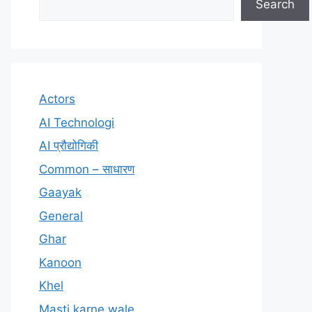
Search
Actors
AI Technologi
AI प्रौद्योगिकी
Common – साधारण
Gaayak
General
Ghar
Kanoon
Khel
Masti karne wale