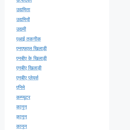
उद्यमिता
उद्यमियों
उद्यमी
एआई तकनीक
एनएफएल खिलाड़ी
एनबीए के खिलाड़ी
एनबीए खिलाड़ी
एनबीए प्लेयर्स
एनिमे
कम्प्यूटर
कानुन
क़ानून
कानून