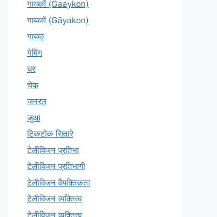
गायकों (Gaaykon)
गायकों (Gāyakon)
गायक्
गेमिंग
घर
चेफ
जनरल
जुआ
टिकटोक सितारे
टेलीविजन प्रतिभा
टेलीविजन प्रतिभागी
टेलीविजन वैयक्तिकता
टेलीविजन व्यक्तित्व
टेलीविज़न व्यक्तित्व