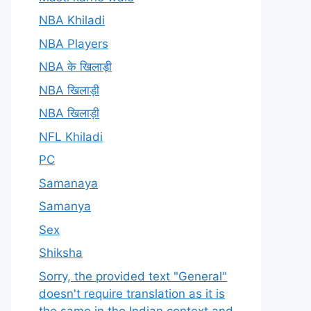
NBA Khiladi
NBA Players
NBA के खिलाड़ी
NBA खिलाड़ी
NBA खिलाड़ी
NFL Khiladi
PC
Samanaya
Samanya
Sex
Shiksha
Sorry, the provided text "General"
doesn't require translation as it is
the same in the Indian context and