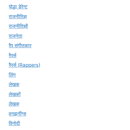
योद्धा डेरेन्ट
राजनीतिज्ञ
राजनीतिज्ञों
राजनेता
रैप संगीतकार
रैपर्स
रैपर्स (Rappers)
लिंग
लेखक
लेखकों
लेखक्
वनझनींग्स
विनोदी