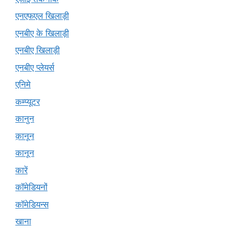
एनएफएल खिलाड़ी
एनबीए के खिलाड़ी
एनबीए खिलाड़ी
एनबीए प्लेयर्स
एनिमे
कम्प्यूटर
कानुन
क़ानून
कानून
कारें
कॉमेडियनों
कॉमेडियन्स
खाना