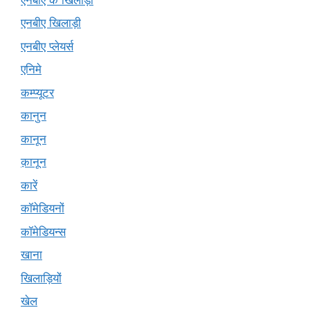
एनबीए खिलाड़ी
एनबीए प्लेयर्स
एनिमे
कम्प्यूटर
कानुन
कानून
क़ानून
कारें
कॉमेडियनों
कॉमेडियन्स
खाना
खिलाड़ियों
खेल