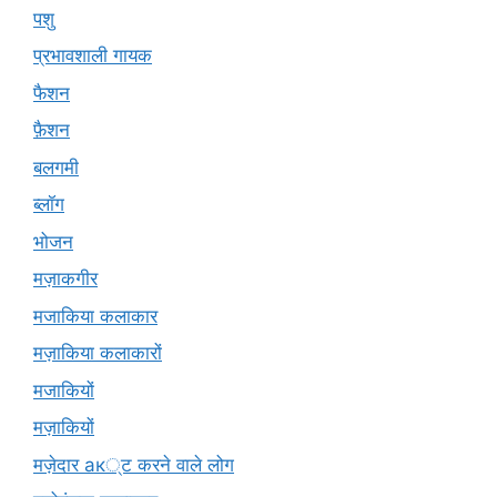
पशु
प्रभावशाली गायक
फैशन
फ़ैशन
बलगमी
ब्लॉग
भोजन
मज़ाकगीर
मजाकिया कलाकार
मज़ाकिया कलाकारों
मजाकियों
मज़ाकियों
मज़ेदार ак्ट करने वाले लोग