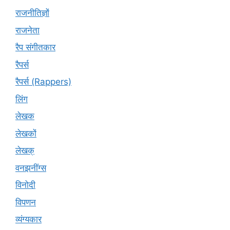
राजनीतिज्ञों
राजनेता
रैप संगीतकार
रैपर्स
रैपर्स (Rappers)
लिंग
लेखक
लेखकों
लेखक्
वनझनींग्स
विनोदी
विपणन
व्यंग्यकार