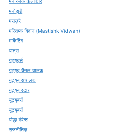
मनोरंजक कलाकार
मनोहारी
मसख़रे
मस्तिष्क विद्वान (Mastishk Vidwan)
मार्केटिंग
यात्रा
यूटयूबर्स
यूट्यूब चैनल चालक
यूट्यूब संचालक
यूट्यूब स्टार
यूट्‍यूबर्स
यूट्यूबर्स
योद्धा डेरेन्ट
राजनीतिज्ञ