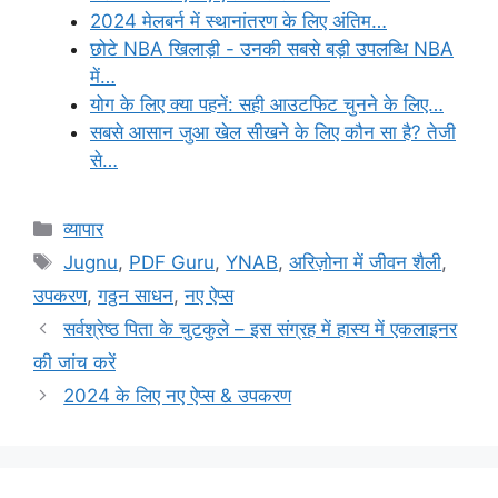
2024 मेलबर्न में स्थानांतरण के लिए अंतिम…
छोटे NBA खिलाड़ी - उनकी सबसे बड़ी उपलब्धि NBA
में…
योग के लिए क्या पहनें: सही आउटफिट चुनने के लिए…
सबसे आसान जुआ खेल सीखने के लिए कौन सा है? तेजी
से…
Categories
व्यापार
Tags
Jugnu
,
PDF Guru
,
YNAB
,
अरिज़ोना में जीवन शैली
,
उपकरण
,
गठ्ठन साधन
,
नए ऐप्स
सर्वश्रेष्ठ पिता के चुटकुले – इस संग्रह में हास्य में एकलाइनर
की जांच करें
2024 के लिए नए ऐप्स & उपकरण