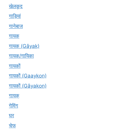
खेलकूद
गाड़ियां
गानेबाज
गायक
गायक (Gāyak)
गायक/गायिका
गायकों
गायकों (Gaaykon)
गायकों (Gāyakon)
गायक्
गेमिंग
घर
चेफ