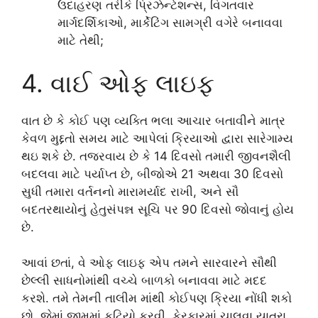
ઉદાહરણ તરીકે પ્રિઝેન્ટેશન્સ, વિગતવાર
માર્ગદર્શિકાઓ, માર્કેટિંગ સામગ્રી વગેરે બનાવવા
માટે તેથી;
4. વાઈ ઓફ લાઇફ
વાત છે કે કોઈ પણ વ્યક્તિ ભલા આચાર બતાવીને માત્ર
કેવળ મુદ્દતો સમય માટે આપેલાં ક્રિયાઓ દ્વારા સારેગામ્ય
થઇ શકે છે. તજરવાય છે કે 14 દિવસો તમારી જીવનશૈલી
બદલવા માટે પર્યાપ્ત છે, બીજોએ 21 અથવા 30 દિવસો
સુધી તમારા વર્તનનો મારામર્યાદ રાખી, અને સૌ
બદતરથાયોનું હેતુસંપન્ન સૂચિ પર 90 દિવસો જોવાનું હોય
છે.
આવાં છતાં, વે ઓફ લાઇફ એપ તમને સારવારને સૌથી
છેલ્લી સાધનોમાંથી વચ્ચે બાળકો બનાવવા માટે મદદ
કરશે. તમે તેમની તાલીમ માંથી કોઈપણ ક્રિયા નોંધી શકો
છો, જેમાં જીમમાં કટિયો કરવી, ફેરફારમાં ચાલવા યાત્રા