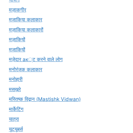
मज़ाकगीर
मजाकिया कलाकार
मज़ाकिया कलाकारों
मज़ाकियों
मजाकियों
मज़ेदार ак्ट करने वाले लोग
मनोरंजक कलाकार
मनोहारी
मसख़रे
मस्तिष्क विद्वान (Mastishk Vidwan)
मार्केटिंग
यात्रा
यूटयूबर्स