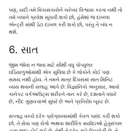
પણ, યદી તમે વિકાસકારોને ખરેખર વિશ્વાસ કરતા નથી તો
તમે બધાને પ્રવેશ સૂચવી શકો છો, હંમેશાં જ દાખલા
એન્ટ્રી માંથી ડેટા દાખલ કરી શકો છો, પરંતુ તે બંધ ન
થશે.
6. સાત
જીમ જોવા ન જવા માટે સૌથી વધુ પોપ્યુલર
ઘડિયાળુઓમાંથી એક સુવિધા છે કે લોકોને કોઈ પણ
સમય નથી હોય. તે તમને માત્ર દિવસમાં સાત મિનિટ
વ્યય થવાની સલાહ આપે છે. વિજ્ઞાનિકો અનુસાર, આવો
કાનેકટ વર્કઆઉટ્સ શરીરને તાન કરે છે, દક્ષતાને વધારે
છે, નીદ ગુણવત્તાએ સુધરે છે અને પ્રતિરોધ બૂસ્ટ છે.
સપ્તાહ વચ્ચે દરેક પ્રોગ્રામ્સમાંથી કેવળ પસંદ કરી શકો
છો. તે સેવા પણ રોગો અથવા શારીરિક મર્યાદાઓ હેતુસંપન્ન
દ્વારા જુદા હોઈ શકે છે, તેથી તે દરેક માટે ઉપયોગી છે. તે