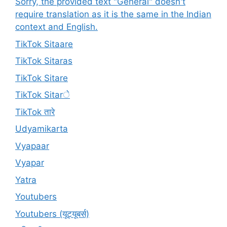
Sorry, the provided text "General" doesn't
require translation as it is the same in the Indian
context and English.
TikTok Sitaare
TikTok Sitaras
TikTok Sitare
TikTok Sitarे
TikTok तारे
Udyamikarta
Vyapaar
Vyapar
Yatra
Youtubers
Youtubers (यूट्यूबर्स)