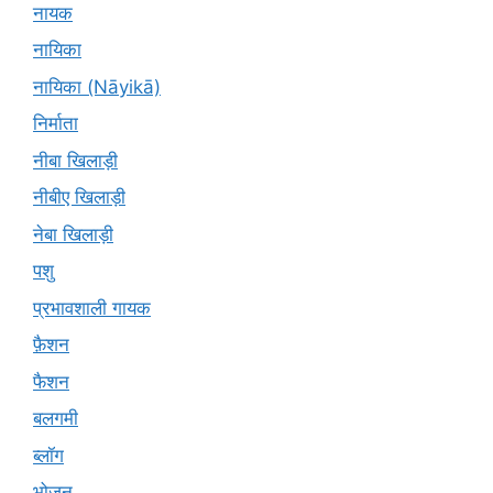
नायक
नायिका
नायिका (Nāyikā)
निर्माता
नीबा खिलाड़ी
नीबीए खिलाड़ी
नेबा खिलाड़ी
पशु
प्रभावशाली गायक
फ़ैशन
फैशन
बलगमी
ब्लॉग
भोजन