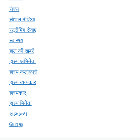
सेक्स
सोशल मीडिया
स्ट्रीमिंग सेवाएं
स्वास्थ्य
हाल की खबरें
हास्य अभिनेता
हास्य कलाकारों
हास्य व्यंग्यकार
हास्यकार्
हास्याभिनेता
સામાન્ય
பொது