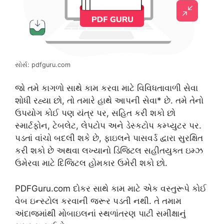
સોર્સ: pdfguru.com
જો તમે કાગળો સાથે કામ કરવા માટે વિવિધતાવાળી સેવા
શોધી રહ્યા છો, તો તમારે હાથે આપની સેવા* છે. તમે તેનો
ઉપયોગ કોઈ પણ યંત્ર પર, સહિત કરી શકો છો
સ્માર્ટફોન, ટેબલેટ, લેપટોપ અને ડેસ્કટોપ કમ્પ્યુટર પર.
પડતાં વાંચો બદલી શકે છે, ફાઇલને પાસવર્ડ દ્વારા સુરક્ષિત
કરી શકો છે અથવા લખ્યાનો ડિજિટલ સહીતયુક્ત ઇમ્ઝ
ઉમેરવા માટે દિજિટલ હોમકાર ઉમેરી શકો છો.
PDFGuru.com દોકર સાથે કામ માટે એક વસ્તુરૂપે કોઈ
વેબ ઇન્સ્ટોલ કરવાની જરૂર પડતી નથી. તે તમામ
અંદાજમાંથી મોબાઇલનાં સ્થળાંતરણ પાટી સમીક્ષાનું