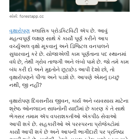
સોર્સ: forestapp.cc
વૃક્ષારોપણ
ક્લાસિક પ્રોડક્ટિવિટી ઍપ છે. આવું
મહત્વપૂર્ણ લક્ષણ સાથે કે કાર્યો પૂર્ણ કરીને આપ
વર્ચ્યુઅલ વૃક્ષો મૂકવાનું અને ડિજિટલ વનપાલને
સુધારવાનું કરે છે. યોજાએલી કામ પૂર્ણતાના પદ સ્થાનમાં
વધે છે, તેથી ગ્રોવ તાજગી અને લંબો પામે છે. જો તમે કામ
બંધ કરી દો અને મુદ્દતોને છૂટાછેડ આપી દેશો છો, તો
વૃક્ષારોપણને પીળા અને પડશે છે. આપણે એમનું ઇચ્છું
નથી, જી નહીં?
વૃક્ષારોપણ દિવસનીય જીવન, કાર્ય અને વ્યવસાય માટેના
શ્રેષ્ઠ ઓનલાઇન સાધનોની યાદીમાં છે કારણ કે તે સાથે
ભેગસર તમામ ઍપ વપરાશકર્તાઓ એકપીઠ સેવાઓ
આપી શકે છે. સહકારીઓ એ પરસ્પરના પ્રોજેક્ટોમાં
કાર્યો આપી શકે છે અને આપની ભાગીદારી પર પ્રતિષ્ઠા