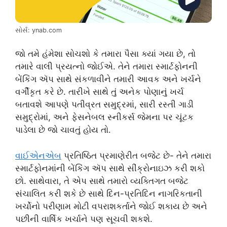
સોર્સ: ynab.com
જો તમે હંમેશા સોચશો કે તમારા પૈસા ક્યાં ગયા છે, તો
તમારે વાલી પ્રયત્નો જોઈએ. તેને તમારા સ્માર્ટફોનની
બેંકિંગ ઍપ સાથે સંકળાવીને તમારી આવક અને ખર્ચને
વર્ગીકૃત કરે છે. તારીખે સાથે તું અનેક પોણાનું ખર્ચ
બતાવશે આપણે પતીવ્રત સમુદ્રમાં, સારી રસ્તી ગાડી
સમુદ્રોમાં, અને ફેસનેબલ સ્નીકર્સ જેમના પર ચૂંટક
પાડેલા છે જો ચાવતું હોય તો.
વાઈએનએબ
પ્રતિષ્ઠિત પ્રમાણેરીત બજેટ છે- તેને તમારા
સ્માર્ટફોનમાંની બેંકિંગ ઍપ સાથે સીંક્રોનાઇઝ કરી શકો
છો. સાથેવારા, તે એપ સાથે તમારો વ્યક્તિગત બજેટ
સંચાલિત કરી શકે છે સાથે દિન-પ્રતિદિન નાગરિકતાની
ખર્ચોનો પરીણામ મોટી વપરાશકર્તાને જોઈ શકાય છે અને
પછીની વાર્ષિક ખર્ચાને પણ સૂચવી શકશે.