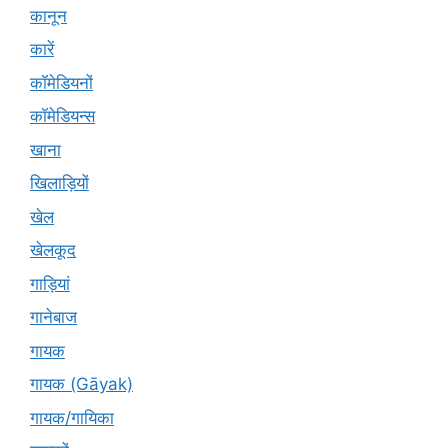
कानून
कारें
कॉमेडियनों
कॉमेडियन्स
खाना
खिलाड़ियों
खेल
खेलकूद
गाड़ियां
गानेबाज
गायक
गायक (Gāyak)
गायक/गायिका