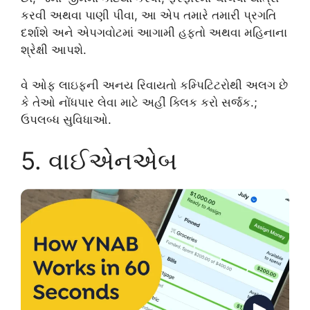
કરવી અથવા પાણી પીવા, આ એપ તમારે તમારી પ્રગતિ
દર્શાશે અને એપગવોટમાં આગામી હફ્તો અથવા મહિનાના
શ્રેક્ષ‌ી આપશે.
વે ઓફ લાઇફની અનય રિવાયતો કમ્પિટિટરોથી અલગ છે
કે તેઓ નોંધપાર લેવા માટે અહીં ક્લિક કરો સર્જક.;
ઉપલબ્ધ સુવિધાઓ.
5. વાઈએનએબ