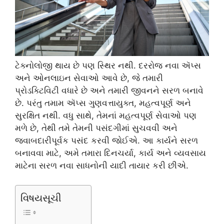
ટેક્નોલોજી થાય છે પણ સ્થિર નથી. દરરોજ નવા ઍપ્સ
અને ઓનલાઇન સેવાઓ આવે છે, જે તમારી
પ્રોડક્ટિવિટી વધારે છે અને તમારી જીવનને સરળ બનાવે
છે. પરંતુ તમામ ઍપ્સ ગુણવત્તાયુક્ત, મહત્વપૂર્ણ અને
સુરક્ષિત નથી. વધુ સાથે, તેમનાં મહત્વપૂર્ણ સેવાઓ પણ
મળે છે, તેથી તમે તેમની પસંદગીમાં સુચવવી અને
જવાબદારીપૂર્વક પસંદ કરવી જોઈએ. આ કાર્યને સરળ
બનાવવા માટે, અમે તમારા દિનચર્યા, કાર્ય અને વ્યવસાય
માટેના સરળ નવા સાધનોની યાદી તાયાર કરી છીએ.
વિષયસૂચી