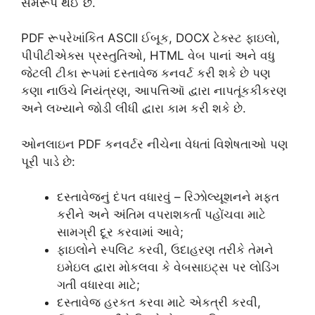
સમરૂપ થઈ છે.
PDF રૂપરેખાંકિત ASCII ઈબૂક, DOCX ટેક્સ્ટ ફાઇલો,
પીપીટીએક્સ પ્રસ્તુતિઓ, HTML વેબ પાનાં અને વધુ
જેટલી ટીકા રૂપમાં દસ્તાવેજ કનવર્ટ કરી શકે છે પણ
કણા નાઉચે નિયંત્રણ, આપત્તિઑ દ્વારા નાપતૂંકકીકરણ
અને લખ્યાને જોડી લીધી દ્વારા કામ કરી શકે છે.
ઓનલાઇન PDF કનવર્ટર નીચેના વેધતાં વિશેષતાઓ પણ
પૂરી પાડે છે:
દસ્તાવેજનું દંપત વધારવું – રિઝોલ્યૂશનને મફત
કરીને અને અંતિમ વપરાશકર્તા પહોંચવા માટે
સામગ્રી દૂર કરવામાં આવે;
ફાઇલોને સ્પલિટ કરવી, ઉદાહરણ તરીકે તેમને
ઇમેઇલ દ્વારા મોકલવા કે વેબસાઇટ્સ પર લોડિંગ
ગતી વધારવા માટે;
દસ્તાવેજ હરકત કરવા માટે એકત્રી કરવી,