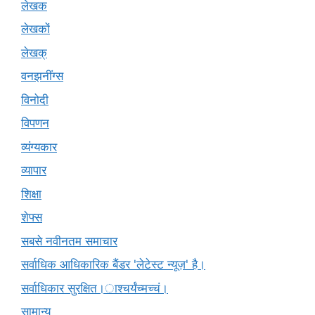
लेखक
लेखकों
लेखक्
वनझनींग्स
विनोदी
विपणन
व्यंग्यकार
व्यापार
शिक्षा
शेफ्स
सबसे नवीनतम समाचार
सर्वाधिक आधिकारिक बैंडर 'लेटेस्ट न्यूज़' है।
सर्वाधिकार सुरक्षित।ाश्चर्यंच्मच्चं।
सामान्य