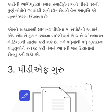
કાર્યની અભિપ્રાયો તમારા સ્માર્ટફોન અને પીસી પરની
પુર્ણ નોંધોને જ વાંચી શકો છો- સેવાને વેબ આવૃત્તિ એ
બ્રાઉઝરમાં ઉપલબ્ધ છે.
એમને માધ્યમથી GPT-4 પીધીના AI સપોર્ટની આધારે,
એપ નોંધ ને ટૂંક સારાંશમાં બદલી શકે છે અને ઓનલાઇન
મીટિંગ્સની સારાંશ કરી શકે છે. તમે વધુમાંથી વધુ ચુકાદાના
મૉડ્યુલોને કનેક્ટ કરી તેમને આપની જરૂરિયાતોમાં
રીતનું કરી શકો છો.
3. પીડીએફ ગુરુ