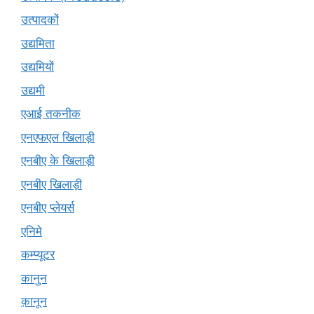
उत्पादकों
उद्यमिता
उद्यमियों
उद्यमी
एआई तकनीक
एनएफएल खिलाड़ी
एनबीए के खिलाड़ी
एनबीए खिलाड़ी
एनबीए प्लेयर्स
एनिमे
कम्प्यूटर
कानुन
क़ानून