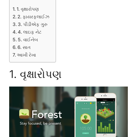
1. વૃક્ષારોપણ
2. ફાયરફ્લાઈઝ
3. પીડીએફ ગુરુ
4. લાઇફ નેટ
5. વાઈનેબ
6. સાત
આખી રેખા
1. વૃક્ષારોપણ