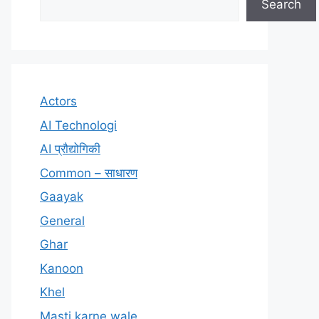
Search
Actors
AI Technologi
AI प्रौद्योगिकी
Common – साधारण
Gaayak
General
Ghar
Kanoon
Khel
Masti karne wale