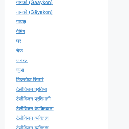
गायकों (Gaaykon)
गायकों (Gāyakon)
गायक्
गेमिंग
घर
चेफ
जनरल
जुआ
टिकटोक सितारे
टेलीविजन प्रतिभा
टेलीविजन प्रतिभागी
टेलीविजन वैयक्तिकता
टेलीविजन व्यक्तित्व
टेलीविज़न व्यक्तित्व