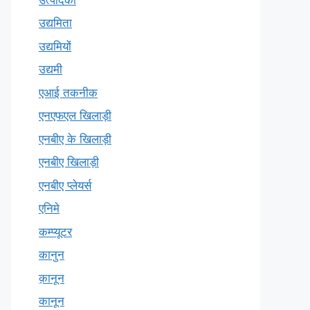
उद्यमिता
उद्यमियों
उद्यमी
एआई तकनीक
एनएफएल खिलाड़ी
एनबीए के खिलाड़ी
एनबीए खिलाड़ी
एनबीए प्लेयर्स
एनिमे
कम्प्यूटर
कानुन
क़ानून
कानून