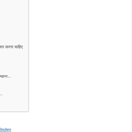
जार करना चाहिए
 समझाया…
र…
 विश्लेषण