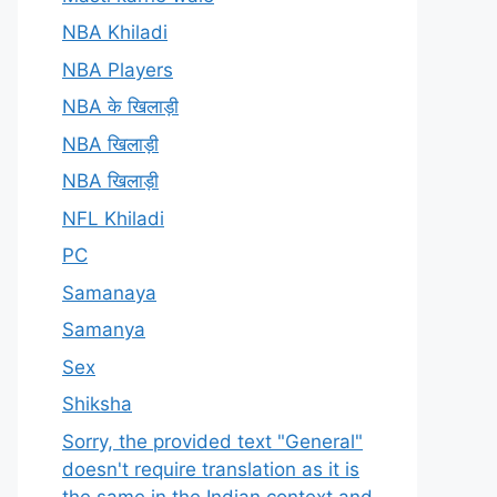
NBA Khiladi
NBA Players
NBA के खिलाड़ी
NBA खिलाड़ी
NBA खिलाड़ी
NFL Khiladi
PC
Samanaya
Samanya
Sex
Shiksha
Sorry, the provided text "General"
doesn't require translation as it is
the same in the Indian context and