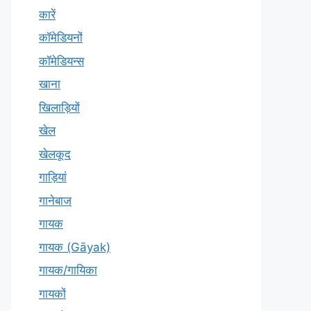
कारें
कॉमेडियनों
कॉमेडियन्स
खाना
खिलाड़ियों
खेल
खेलकूद
गाड़ियां
गानेबाज
गायक
गायक (Gāyak)
गायक/गायिका
गायकों