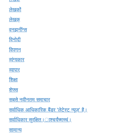
लेखकों
लेखक्
वनझनींग्स
विनोदी
विपणन
व्यंग्यकार
व्यापार
शिक्षा
शेफ्स
सबसे नवीनतम समाचार
सर्वाधिक आधिकारिक बैंडर 'लेटेस्ट न्यूज़' है।
सर्वाधिकार सुरक्षित।ाश्चर्यंच्मच्चं।
सामान्य