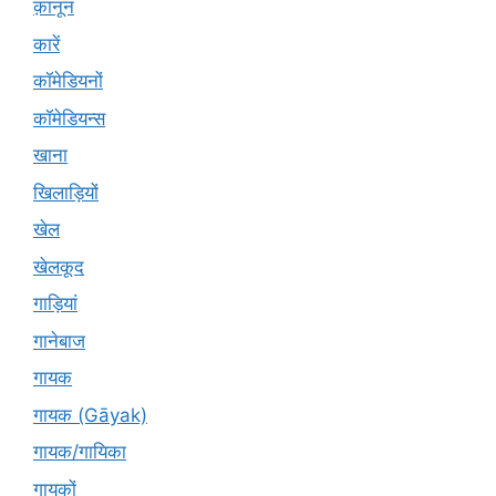
क़ानून
कारें
कॉमेडियनों
कॉमेडियन्स
खाना
खिलाड़ियों
खेल
खेलकूद
गाड़ियां
गानेबाज
गायक
गायक (Gāyak)
गायक/गायिका
गायकों