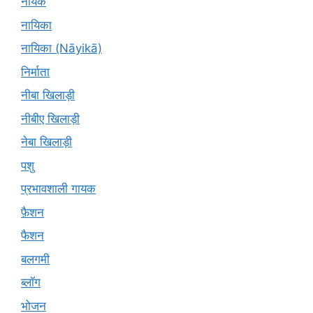
नायक
नायिका
नायिका (Nāyikā)
निर्माता
नीबा खिलाड़ी
नीबीए खिलाड़ी
नेबा खिलाड़ी
पशु
प्रभावशाली गायक
फ़ैशन
फैशन
बलगमी
ब्लॉग
भोजन