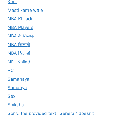
Khel
Masti karne wale
NBA Khiladi
NBA Players
NBA के खिलाड़ी
NBA खिलाड़ी
NBA खिलाड़ी
NFL Khiladi
PC
Samanaya
Samanya
Sex
Shiksha
Sorry, the provided text "General" doesn't