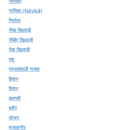
नायिका
नायिका (Nāyikā)
निर्माता
नीबा खिलाड़ी
नीबीए खिलाड़ी
नेबा खिलाड़ी
पशु
प्रभावशाली गायक
फ़ैशन
फैशन
बलगमी
ब्लॉग
भोजन
मज़ाकगीर