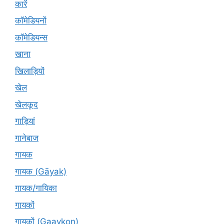
कारें
कॉमेडियनों
कॉमेडियन्स
खाना
खिलाड़ियों
खेल
खेलकूद
गाड़ियां
गानेबाज
गायक
गायक (Gāyak)
गायक/गायिका
गायकों
गायकों (Gaaykon)