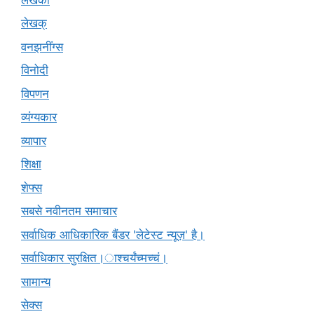
लेखक्
वनझनींग्स
विनोदी
विपणन
व्यंग्यकार
व्यापार
शिक्षा
शेफ्स
सबसे नवीनतम समाचार
सर्वाधिक आधिकारिक बैंडर 'लेटेस्ट न्यूज़' है।
सर्वाधिकार सुरक्षित।ाश्चर्यंच्मच्चं।
सामान्य
सेक्स