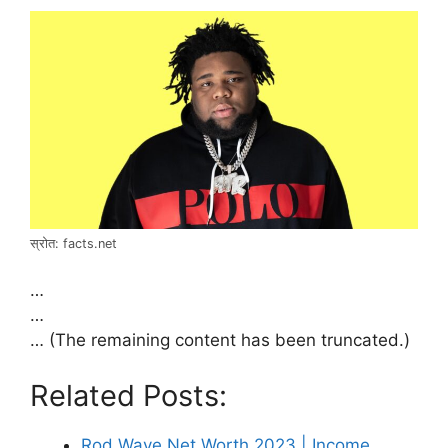
स्रोत: facts.net
…
…
… (The remaining content has been truncated.)
Related Posts:
Rod Wave Net Worth 2023 | Income,