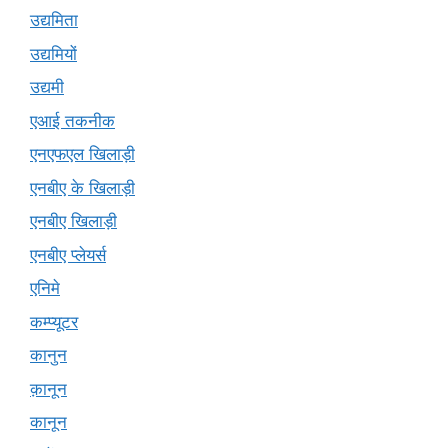
उद्यमिता
उद्यमियों
उद्यमी
एआई तकनीक
एनएफएल खिलाड़ी
एनबीए के खिलाड़ी
एनबीए खिलाड़ी
एनबीए प्लेयर्स
एनिमे
कम्प्यूटर
कानुन
क़ानून
कानून