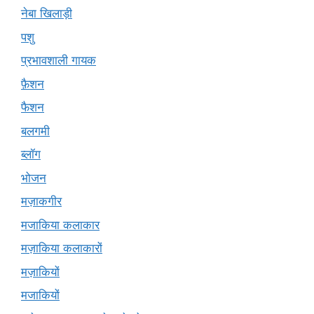
नेबा खिलाड़ी
पशु
प्रभावशाली गायक
फ़ैशन
फैशन
बलगमी
ब्लॉग
भोजन
मज़ाकगीर
मजाकिया कलाकार
मज़ाकिया कलाकारों
मज़ाकियों
मजाकियों