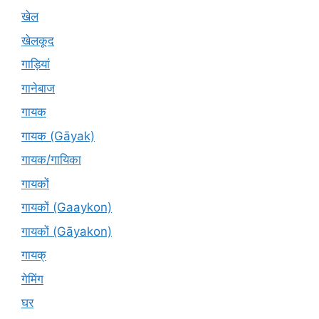
खेल
खेलकूद
गाड़ियां
गानेबाज
गायक
गायक (Gāyak)
गायक/गायिका
गायकों
गायकों (Gaaykon)
गायकों (Gāyakon)
गायक्
गेमिंग
घर