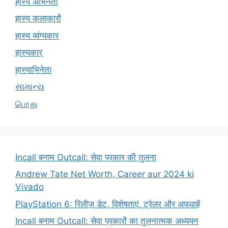
हास्य अभिनेता
हास्य कलाकारों
हास्य व्यंग्यकार
हास्यकार्
हास्याभिनेता
સામાન્ય
பொது
Incall बनाम Outcall: सेवा प्रकार की तुलना
Andrew Tate Net Worth, Career aur 2024 ki
Vivado
PlayStation 6: रिलीज़ डेट, विशेषताएं, ट्रेलर और अफवाहें
Incall बनाम Outcall: सेवा प्रकारों का तुलनात्मक अध्ययन