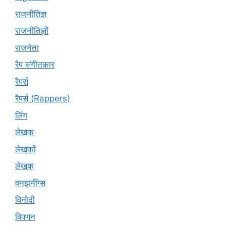
राजनीतिज्ञ
राजनीतिज्ञों
राजनेता
रैप संगीतकार
रैपर्स
रैपर्स (Rappers)
लिंग
लेखक
लेखकों
लेखक्
वनझनींग्स
विनोदी
विपणन