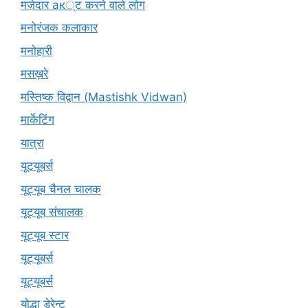
मज़ेदार ак्ट करने वाले लोग
मनोरंजक कलाकार
मनोहारी
मसख़रे
मस्तिष्क विद्वान (Mastishk Vidwan)
मार्केटिंग
यात्रा
यूटयूबर्स
यूट्यूब चैनल चालक
यूट्यूब संचालक
यूट्यूब स्टार
यूट्यूबर्स
यूट्‍यूबर्स
योद्धा डेरेन्ट