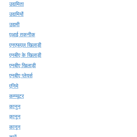
उद्यमिता
उद्यमियों
उद्यमी
एआई तकनीक
एनएफएल खिलाड़ी
एनबीए के खिलाड़ी
एनबीए खिलाड़ी
एनबीए प्लेयर्स
एनिमे
कम्प्यूटर
कानुन
क़ानून
कानून