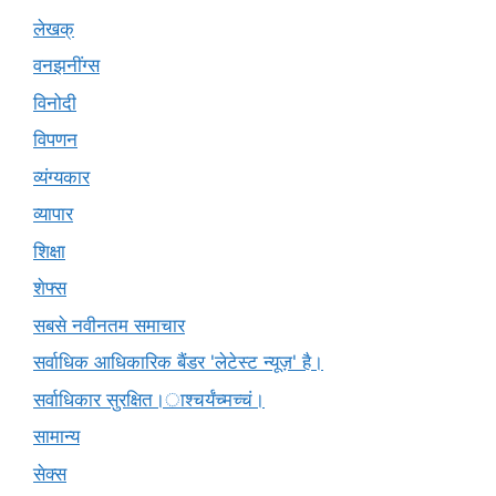
लेखक्
वनझनींग्स
विनोदी
विपणन
व्यंग्यकार
व्यापार
शिक्षा
शेफ्स
सबसे नवीनतम समाचार
सर्वाधिक आधिकारिक बैंडर 'लेटेस्ट न्यूज़' है।
सर्वाधिकार सुरक्षित।ाश्चर्यंच्मच्चं।
सामान्य
सेक्स