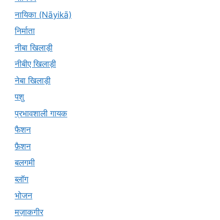
नायिका (Nāyikā)
निर्माता
नीबा खिलाड़ी
नीबीए खिलाड़ी
नेबा खिलाड़ी
पशु
प्रभावशाली गायक
फैशन
फ़ैशन
बलगमी
ब्लॉग
भोजन
मज़ाकगीर