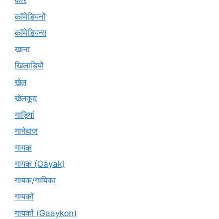
कारें
कॉमेडियनों
कॉमेडियन्स
खाना
खिलाड़ियों
खेल
खेलकूद
गाड़ियां
गानेबाज
गायक
गायक (Gāyak)
गायक/गायिका
गायकों
गायकों (Gaaykon)