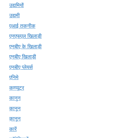
उद्यमियों
उद्यमी
एआई तकनीक
एनएफएल खिलाड़ी
एनबीए के खिलाड़ी
एनबीए खिलाड़ी
एनबीए प्लेयर्स
एनिमे
कम्प्यूटर
कानुन
कानून
क़ानून
कारें