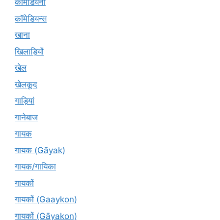
कॉमेडियनों
कॉमेडियन्स
खाना
खिलाड़ियों
खेल
खेलकूद
गाड़ियां
गानेबाज
गायक
गायक (Gāyak)
गायक/गायिका
गायकों
गायकों (Gaaykon)
गायकों (Gāyakon)