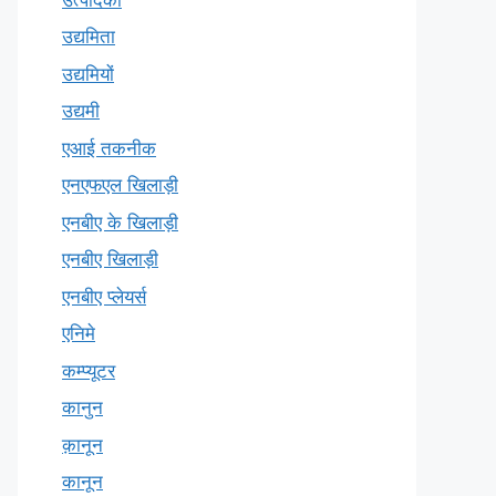
उद्यमिता
उद्यमियों
उद्यमी
एआई तकनीक
एनएफएल खिलाड़ी
एनबीए के खिलाड़ी
एनबीए खिलाड़ी
एनबीए प्लेयर्स
एनिमे
कम्प्यूटर
कानुन
क़ानून
कानून