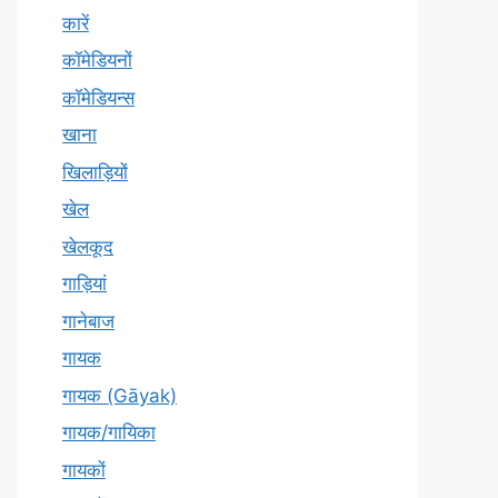
कारें
कॉमेडियनों
कॉमेडियन्स
खाना
खिलाड़ियों
खेल
खेलकूद
गाड़ियां
गानेबाज
गायक
गायक (Gāyak)
गायक/गायिका
गायकों