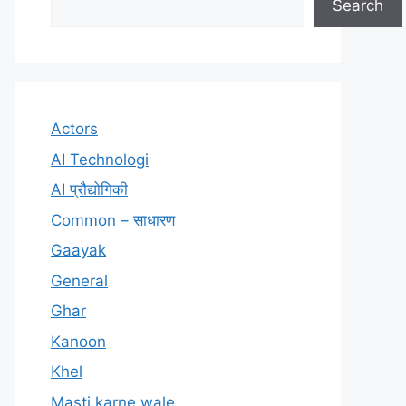
Search
Actors
AI Technologi
AI प्रौद्योगिकी
Common – साधारण
Gaayak
General
Ghar
Kanoon
Khel
Masti karne wale