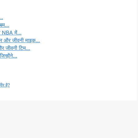
े…
ल्बम…
ि NBA में…
यर और जीवनी माइक…
 और जीवनी टिम…
िन्होंने…
ीर है?