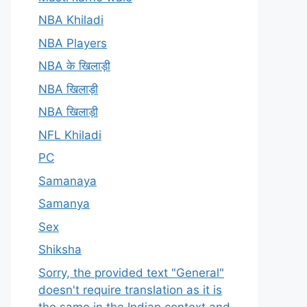
NBA Khiladi
NBA Players
NBA के खिलाड़ी
NBA खिलाड़ी
NBA खिलाड़ी
NFL Khiladi
PC
Samanaya
Samanya
Sex
Shiksha
Sorry, the provided text "General"
doesn't require translation as it is
the same in the Indian context and