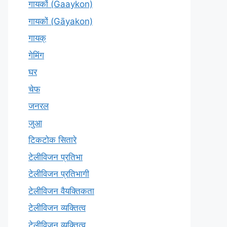
गायकों (Gaaykon)
गायकों (Gāyakon)
गायक्
गेमिंग
घर
चेफ
जनरल
जुआ
टिकटोक सितारे
टेलीविजन प्रतिभा
टेलीविजन प्रतिभागी
टेलीविजन वैयक्तिकता
टेलीविजन व्यक्तित्व
टेलीविज़न व्यक्तित्व