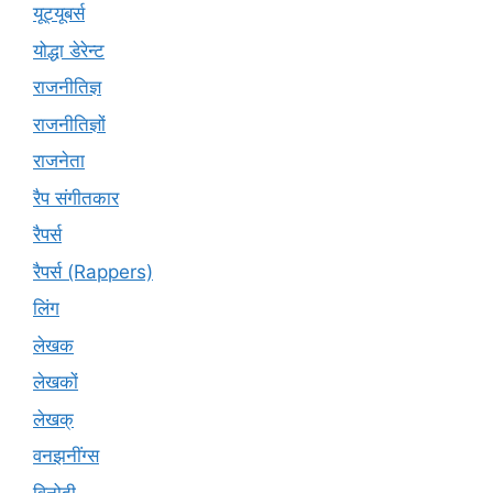
यूट्‍यूबर्स
योद्धा डेरेन्ट
राजनीतिज्ञ
राजनीतिज्ञों
राजनेता
रैप संगीतकार
रैपर्स
रैपर्स (Rappers)
लिंग
लेखक
लेखकों
लेखक्
वनझनींग्स
विनोदी