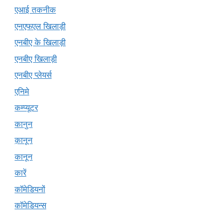
एआई तकनीक
एनएफएल खिलाड़ी
एनबीए के खिलाड़ी
एनबीए खिलाड़ी
एनबीए प्लेयर्स
एनिमे
कम्प्यूटर
कानुन
क़ानून
कानून
कारें
कॉमेडियनों
कॉमेडियन्स