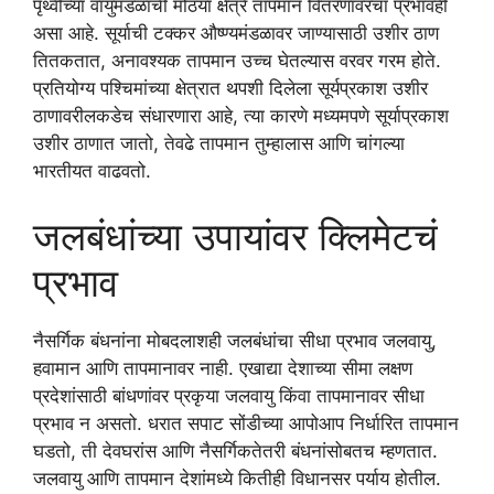
पृथ्वीच्या वायुमंडळाची मोठया क्षेत्रे तापमान वितरणावरचा प्रभावही
असा आहे. सूर्याची टक्कर औष्ण्यमंडळावर जाण्यासाठी उशीर ठाण
तितकतात, अनावश्यक तापमान उच्च घेतल्यास वरवर गरम होते.
प्रतियोग्य पश्चिमांच्या क्षेत्रात थपशी दिलेला सूर्यप्रकाश उशीर
ठाणावरीलकडेच संधारणारा आहे, त्या कारणे मध्यमपणे सूर्याप्रकाश
उशीर ठाणात जातो, तेवढे तापमान तुम्हालास आणि चांगल्या
भारतीयत वाढवतो.
जलबंधांच्या उपायांवर क्लिमेटचं
प्रभाव
नैसर्गिक बंधनांना मोबदलाशही जलबंधांचा सीधा प्रभाव जलवायु,
हवामान आणि तापमानावर नाही. एखाद्या देशाच्या सीमा लक्षण
प्रदेशांसाठी बांधणांवर प्रकृया जलवायु किंवा तापमानावर सीधा
प्रभाव न असतो. धरात सपाट सोंडीच्या आपोआप निर्धारित तापमान
घडतो, ती देवघरांस आणि नैसर्गिकतेतरी बंधनांसोबतच म्हणतात.
जलवायु आणि तापमान देशांमध्ये कितीही विधानसर पर्याय होतील.