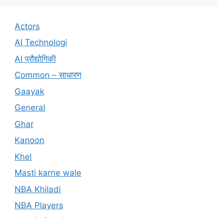
Actors
AI Technologi
AI प्रौद्योगिकी
Common – साधारण
Gaayak
General
Ghar
Kanoon
Khel
Masti karne wale
NBA Khiladi
NBA Players