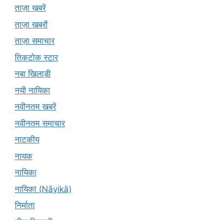
ताज़ा ख़बरें
ताज़ा खबरों
ताज़ा समाचार
तिकटोक स्टार
नबा खिलाड़ी
नयी नायिका
नवीनतम खबरें
नवीनतम समाचार
नाटकीय
नायक
नायिका
नायिका (Nāyikā)
निर्माता