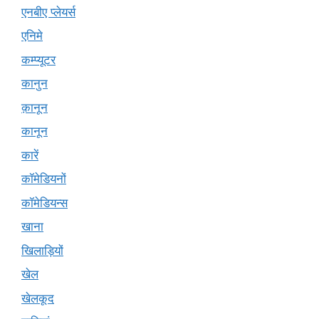
एनबीए प्लेयर्स
एनिमे
कम्प्यूटर
कानुन
क़ानून
कानून
कारें
कॉमेडियनों
कॉमेडियन्स
खाना
खिलाड़ियों
खेल
खेलकूद