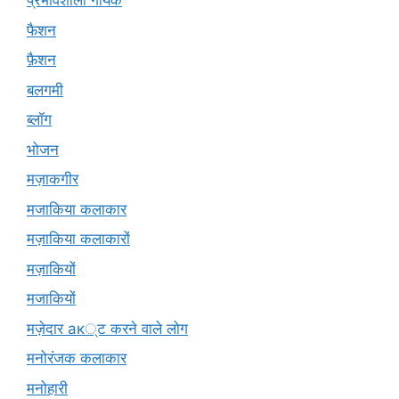
प्रभावशाली गायक
फैशन
फ़ैशन
बलगमी
ब्लॉग
भोजन
मज़ाकगीर
मजाकिया कलाकार
मज़ाकिया कलाकारों
मज़ाकियों
मजाकियों
मज़ेदार ак्ट करने वाले लोग
मनोरंजक कलाकार
मनोहारी