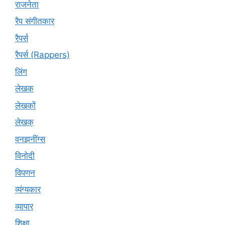
राजनेता
रैप संगीतकार
रैपर्स
रैपर्स (Rappers)
लिंग
लेखक
लेखकों
लेखक्
वनझनींग्स
विनोदी
विपणन
व्यंग्यकार
व्यापार
शिक्षा