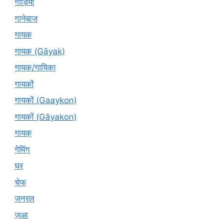
गाड़ियां
गानेबाज
गायक
गायक (Gāyak)
गायक/गायिका
गायकों
गायकों (Gaaykon)
गायकों (Gāyakon)
गायक्
गेमिंग
घर
चेफ
जनरल
जुआ