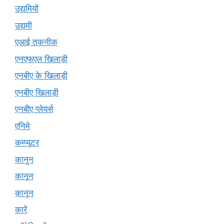
उद्यमियों
उद्यमी
एआई तकनीक
एनएफएल खिलाड़ी
एनबीए के खिलाड़ी
एनबीए खिलाड़ी
एनबीए प्लेयर्स
एनिमे
कम्प्यूटर
कानुन
कानून
क़ानून
कारें