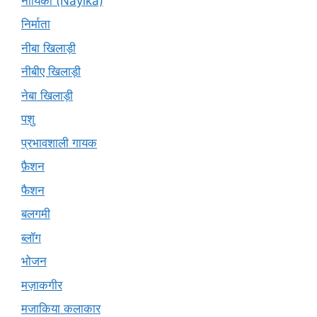
नायिका (Nāyikā)
निर्माता
नीबा खिलाड़ी
नीबीए खिलाड़ी
नेबा खिलाड़ी
पशु
प्रभावशाली गायक
फ़ैशन
फैशन
बलगमी
ब्लॉग
भोजन
मज़ाकगीर
मजाकिया कलाकार