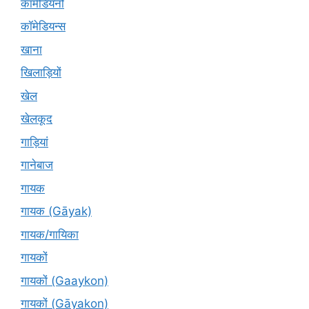
कॉमेडियनों
कॉमेडियन्स
खाना
खिलाड़ियों
खेल
खेलकूद
गाड़ियां
गानेबाज
गायक
गायक (Gāyak)
गायक/गायिका
गायकों
गायकों (Gaaykon)
गायकों (Gāyakon)