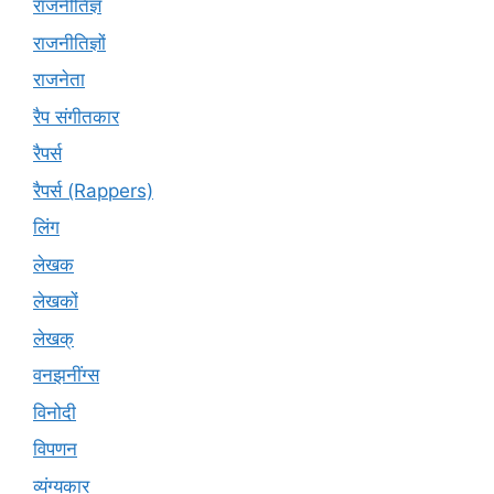
राजनीतिज्ञ
राजनीतिज्ञों
राजनेता
रैप संगीतकार
रैपर्स
रैपर्स (Rappers)
लिंग
लेखक
लेखकों
लेखक्
वनझनींग्स
विनोदी
विपणन
व्यंग्यकार