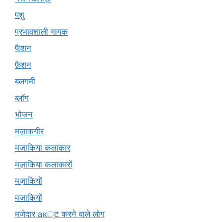
पशु
प्रभावशाली गायक
फैशन
फ़ैशन
बलगमी
ब्लॉग
भोजन
मज़ाकगीर
मजाकिया कलाकार
मज़ाकिया कलाकारों
मज़ाकियों
मजाकियों
मज़ेदार ак्ट करने वाले लोग