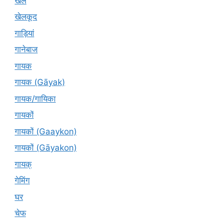
खेल
खेलकूद
गाड़ियां
गानेबाज
गायक
गायक (Gāyak)
गायक/गायिका
गायकों
गायकों (Gaaykon)
गायकों (Gāyakon)
गायक्
गेमिंग
घर
चेफ