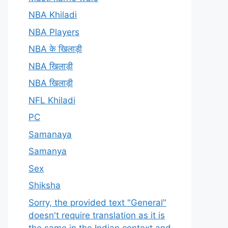
NBA Khiladi
NBA Players
NBA के खिलाड़ी
NBA खिलाड़ी
NBA खिलाड़ी
NFL Khiladi
PC
Samanaya
Samanya
Sex
Shiksha
Sorry, the provided text "General"
doesn't require translation as it is
the same in the Indian context and