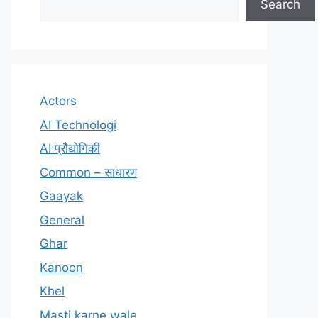
Search
Actors
AI Technologi
AI प्रौद्योगिकी
Common – साधारण
Gaayak
General
Ghar
Kanoon
Khel
Masti karne wale