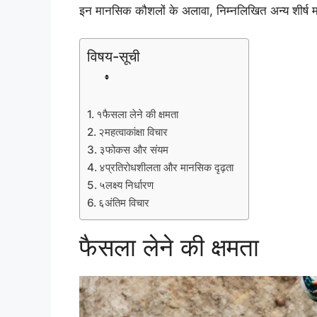
इन मानसिक कौशलों के अलावा, निम्नलिखित अन्य शीर्ष मान
विषय-सूची
१
फैसला लेने की क्षमता
२
महत्वाकांक्षा विचार
३
फोकस और संयम
४
प्रतिरोधशीलता और मानसिक दृढ़ता
५
लक्ष्य निर्धारण
६
अंतिम विचार
फैसला लेने की क्षमता