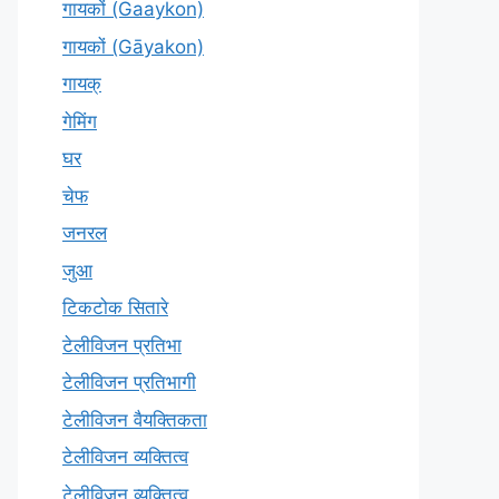
गायकों (Gaaykon)
गायकों (Gāyakon)
गायक्
गेमिंग
घर
चेफ
जनरल
जुआ
टिकटोक सितारे
टेलीविजन प्रतिभा
टेलीविजन प्रतिभागी
टेलीविजन वैयक्तिकता
टेलीविजन व्यक्तित्व
टेलीविज़न व्यक्तित्व