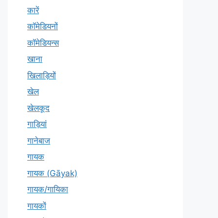
कारें
कॉमेडियनों
कॉमेडियन्स
खाना
खिलाड़ियों
खेल
खेलकूद
गाड़ियां
गानेबाज
गायक
गायक (Gāyak)
गायक/गायिका
गायकों