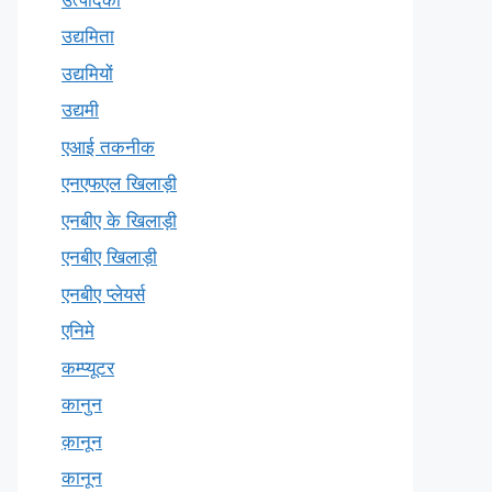
उद्यमिता
उद्यमियों
उद्यमी
एआई तकनीक
एनएफएल खिलाड़ी
एनबीए के खिलाड़ी
एनबीए खिलाड़ी
एनबीए प्लेयर्स
एनिमे
कम्प्यूटर
कानुन
क़ानून
कानून