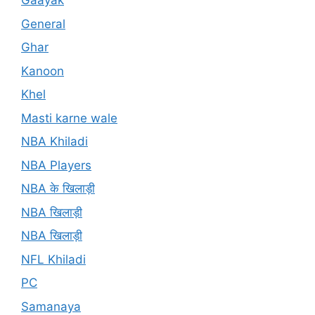
Gaayak
General
Ghar
Kanoon
Khel
Masti karne wale
NBA Khiladi
NBA Players
NBA के खिलाड़ी
NBA खिलाड़ी
NBA खिलाड़ी
NFL Khiladi
PC
Samanaya