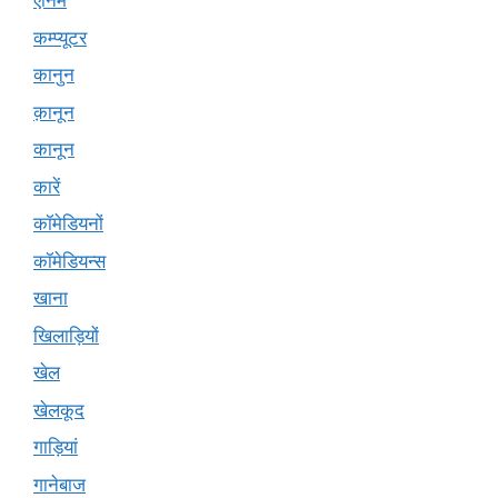
एनिमे
कम्प्यूटर
कानुन
क़ानून
कानून
कारें
कॉमेडियनों
कॉमेडियन्स
खाना
खिलाड़ियों
खेल
खेलकूद
गाड़ियां
गानेबाज