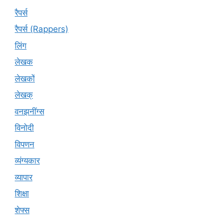
रैपर्स
रैपर्स (Rappers)
लिंग
लेखक
लेखकों
लेखक्
वनझनींग्स
विनोदी
विपणन
व्यंग्यकार
व्यापार
शिक्षा
शेफ्स