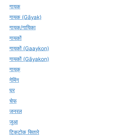
गायक
गायक (Gāyak)
गायक/गायिका
गायकों
गायकों (Gaaykon)
गायकों (Gāyakon)
गायक्
गेमिंग
घर
चेफ
जनरल
जुआ
टिकटोक सितारे