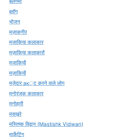
बलगमी
ब्लॉग
भोजन
मज़ाकगीर
मजाकिया कलाकार
मज़ाकिया कलाकारों
मजाकियों
मज़ाकियों
मज़ेदार ак्ट करने वाले लोग
मनोरंजक कलाकार
मनोहारी
मसख़रे
मस्तिष्क विद्वान (Mastishk Vidwan)
मार्केटिंग