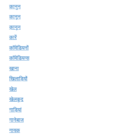
कानुन
कानून
क़ानून
कारें
कॉमेडियनों
कॉमेडियन्स
खाना
खिलाड़ियों
खेल
खेलकूद
गाड़ियां
गानेबाज
गायक