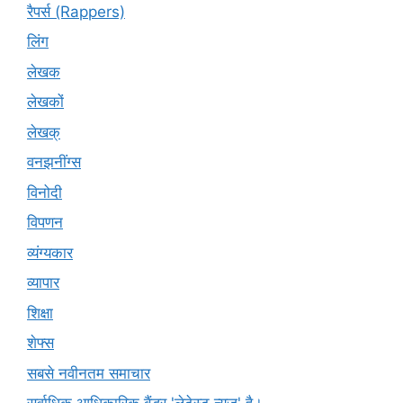
रैपर्स (Rappers)
लिंग
लेखक
लेखकों
लेखक्
वनझनींग्स
विनोदी
विपणन
व्यंग्यकार
व्यापार
शिक्षा
शेफ्स
सबसे नवीनतम समाचार