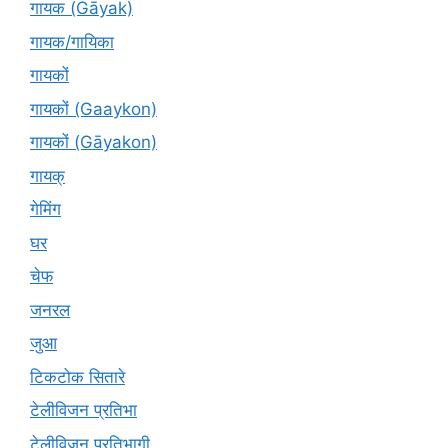
गायक (Gāyak)
गायक/गायिका
गायकों
गायकों (Gaaykon)
गायकों (Gāyakon)
गायक्
गेमिंग
घर
चेफ
जनरल
जुआ
टिकटोक सितारे
टेलीविजन प्रतिभा
टेलीविजन प्रतिभागी