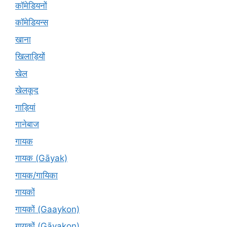
कॉमेडियनों
कॉमेडियन्स
खाना
खिलाड़ियों
खेल
खेलकूद
गाड़ियां
गानेबाज
गायक
गायक (Gāyak)
गायक/गायिका
गायकों
गायकों (Gaaykon)
गायकों (Gāyakon)