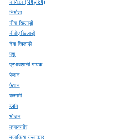
नायिका (Nāyikā)
निर्माता
नीबा खिलाड़ी
नीबीए खिलाड़ी
नेबा खिलाड़ी
पशु
प्रभावशाली गायक
फैशन
फ़ैशन
बलगमी
ब्लॉग
भोजन
मज़ाकगीर
मजाकिया कलाकार