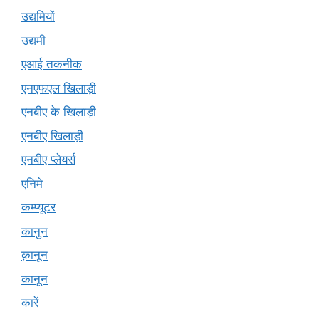
उद्यमियों
उद्यमी
एआई तकनीक
एनएफएल खिलाड़ी
एनबीए के खिलाड़ी
एनबीए खिलाड़ी
एनबीए प्लेयर्स
एनिमे
कम्प्यूटर
कानुन
क़ानून
कानून
कारें