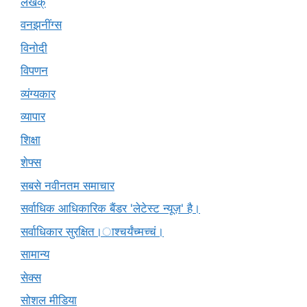
लेखक्
वनझनींग्स
विनोदी
विपणन
व्यंग्यकार
व्यापार
शिक्षा
शेफ्स
सबसे नवीनतम समाचार
सर्वाधिक आधिकारिक बैंडर 'लेटेस्ट न्यूज़' है।
सर्वाधिकार सुरक्षित।ाश्चर्यंच्मच्चं।
सामान्य
सेक्स
सोशल मीडिया