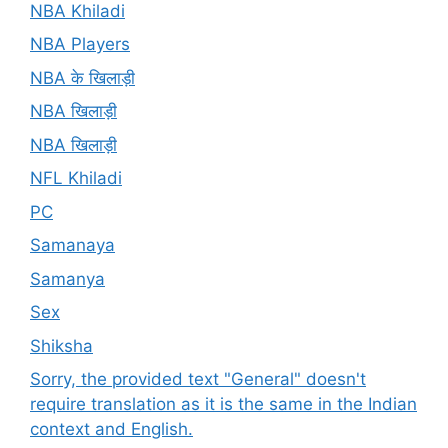
NBA Khiladi
NBA Players
NBA के खिलाड़ी
NBA खिलाड़ी
NBA खिलाड़ी
NFL Khiladi
PC
Samanaya
Samanya
Sex
Shiksha
Sorry, the provided text "General" doesn't
require translation as it is the same in the Indian
context and English.