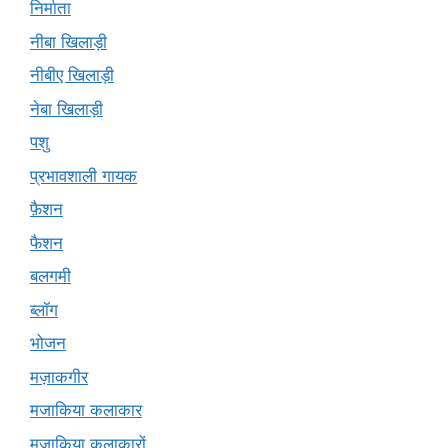
निर्माता
नीबा खिलाड़ी
नीबीए खिलाड़ी
नेबा खिलाड़ी
पशु
प्रभावशाली गायक
फ़ैशन
फैशन
बलगमी
ब्लॉग
भोजन
मज़ाकगीर
मजाकिया कलाकार
मज़ाकिया कलाकारों