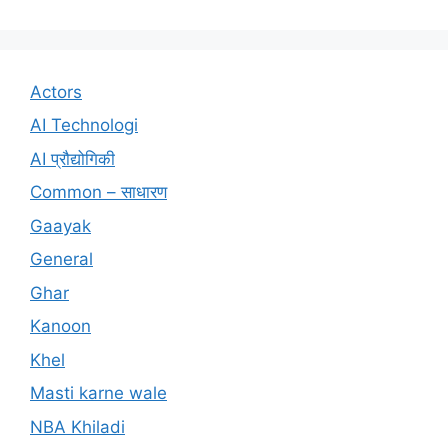
Actors
AI Technologi
AI प्रौद्योगिकी
Common – साधारण
Gaayak
General
Ghar
Kanoon
Khel
Masti karne wale
NBA Khiladi