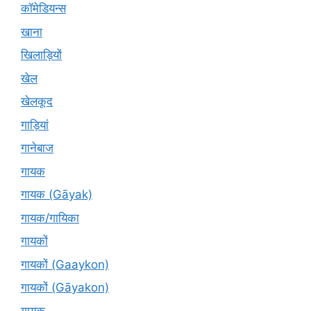
कॉमेडियन्स
खाना
खिलाड़ियों
खेल
खेलकूद
गाड़ियां
गानेबाज
गायक
गायक (Gāyak)
गायक/गायिका
गायकों
गायकों (Gaaykon)
गायकों (Gāyakon)
गायक्