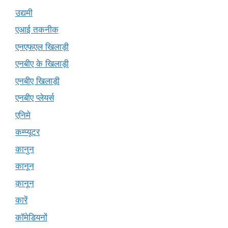
उद्यमी
एआई तकनीक
एनएफएल खिलाड़ी
एनबीए के खिलाड़ी
एनबीए खिलाड़ी
एनबीए प्लेयर्स
एनिमे
कम्प्यूटर
कानुन
कानून
क़ानून
कारें
कॉमेडियनों