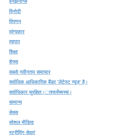
वनझनींग्स
विनोदी
विपणन
व्यंग्यकार
व्यापार
शिक्षा
शेफ्स
सबसे नवीनतम समाचार
सर्वाधिक आधिकारिक बैंडर 'लेटेस्ट न्यूज़' है।
सर्वाधिकार सुरक्षित।ाश्चर्यंच्मच्चं।
सामान्य
सेक्स
सोशल मीडिया
स्ट्रीमिंग सेवाएं