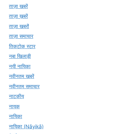
ताज़ा खबरें
ताज़ा ख़बरें
ताज़ा खबरों
ताज़ा समाचार
तिकटोक स्टार
नबा खिलाड़ी
नयी नायिका
नवीनतम खबरें
नवीनतम समाचार
नाटकीय
नायक
नायिका
नायिका (Nāyikā)