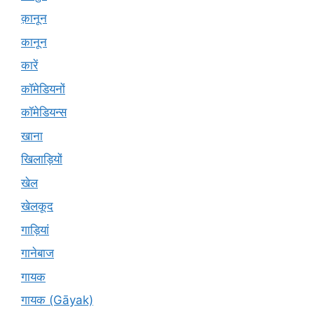
क़ानून
कानून
कारें
कॉमेडियनों
कॉमेडियन्स
खाना
खिलाड़ियों
खेल
खेलकूद
गाड़ियां
गानेबाज
गायक
गायक (Gāyak)