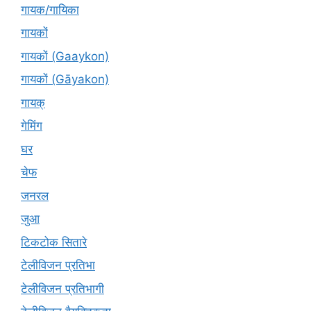
गायक/गायिका
गायकों
गायकों (Gaaykon)
गायकों (Gāyakon)
गायक्
गेमिंग
घर
चेफ
जनरल
जुआ
टिकटोक सितारे
टेलीविजन प्रतिभा
टेलीविजन प्रतिभागी