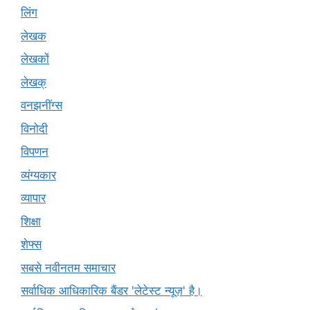
लिंग
लेखक
लेखकों
लेखक्
वनझनींग्स
विनोदी
विपणन
व्यंग्यकार
व्यापार
शिक्षा
शेफ्स
सबसे नवीनतम समाचार
सर्वाधिक आधिकारिक बैंडर 'लेटेस्ट न्यूज़' है।