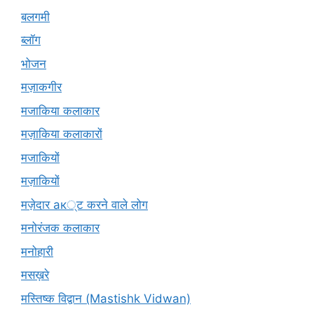
बलगमी
ब्लॉग
भोजन
मज़ाकगीर
मजाकिया कलाकार
मज़ाकिया कलाकारों
मजाकियों
मज़ाकियों
मज़ेदार ак्ट करने वाले लोग
मनोरंजक कलाकार
मनोहारी
मसख़रे
मस्तिष्क विद्वान (Mastishk Vidwan)