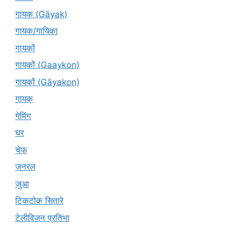
गायक (Gāyak)
गायक/गायिका
गायकों
गायकों (Gaaykon)
गायकों (Gāyakon)
गायक्
गेमिंग
घर
चेफ
जनरल
जुआ
टिकटोक सितारे
टेलीविजन प्रतिभा