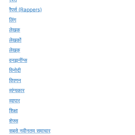
रैपर्स (Rappers)
लिंग
लेखक
लेखकों
लेखक्
वनझनींग्स
विनोदी
विपणन
व्यंग्यकार
व्यापार
शिक्षा
शेफ्स
सबसे नवीनतम समाचार