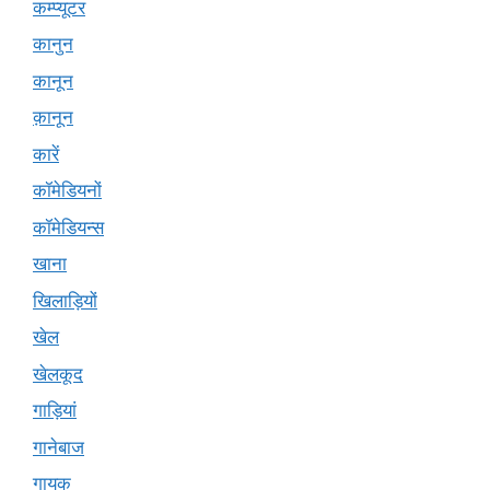
कम्प्यूटर
कानुन
कानून
क़ानून
कारें
कॉमेडियनों
कॉमेडियन्स
खाना
खिलाड़ियों
खेल
खेलकूद
गाड़ियां
गानेबाज
गायक