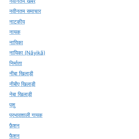
नवीनतम खबरें
नवीनतम समाचार
नाटकीय
नायक
नायिका
नायिका (Nāyikā)
निर्माता
नीबा खिलाड़ी
नीबीए खिलाड़ी
नेबा खिलाड़ी
पशु
प्रभावशाली गायक
फ़ैशन
फैशन