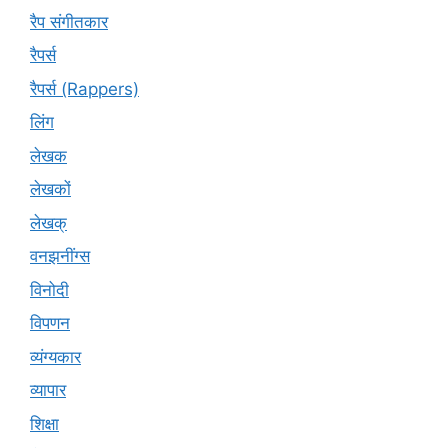
रैप संगीतकार
रैपर्स
रैपर्स (Rappers)
लिंग
लेखक
लेखकों
लेखक्
वनझनींग्स
विनोदी
विपणन
व्यंग्यकार
व्यापार
शिक्षा