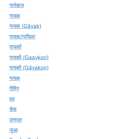
गानेबाज
गायक
गायक (Gāyak)
गायक/गायिका
गायकों
गायकों (Gaaykon)
गायकों (Gāyakon)
गायक्
गेमिंग
घर
चेफ
जनरल
जुआ