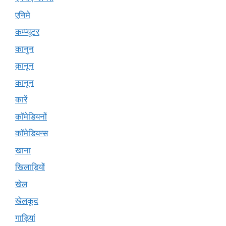
एनिमे
कम्प्यूटर
कानुन
क़ानून
कानून
कारें
कॉमेडियनों
कॉमेडियन्स
खाना
खिलाड़ियों
खेल
खेलकूद
गाड़ियां