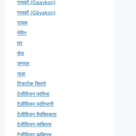
गायकों (Gaaykon)
गायकों (Gāyakon)
गायक्
गेमिंग
घर
चेफ
जनरल
जुआ
टिकटोक सितारे
टेलीविजन प्रतिभा
टेलीविजन प्रतिभागी
टेलीविजन वैयक्तिकता
टेलीविजन व्यक्तित्व
टेलीविज़न व्यक्तित्व