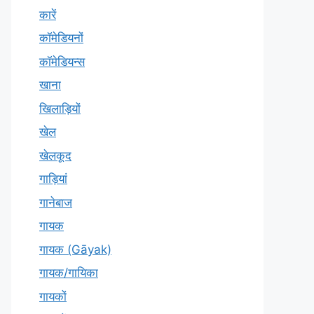
कारें
कॉमेडियनों
कॉमेडियन्स
खाना
खिलाड़ियों
खेल
खेलकूद
गाड़ियां
गानेबाज
गायक
गायक (Gāyak)
गायक/गायिका
गायकों