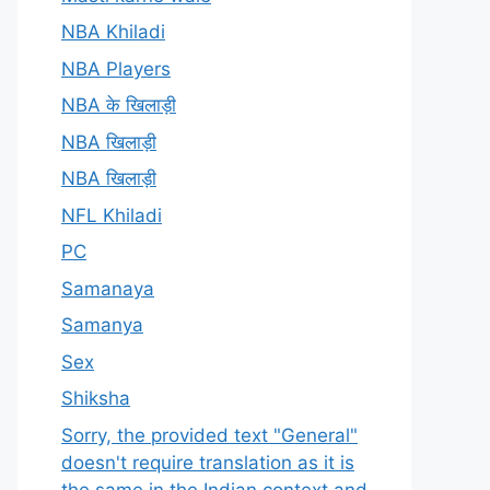
NBA Khiladi
NBA Players
NBA के खिलाड़ी
NBA खिलाड़ी
NBA खिलाड़ी
NFL Khiladi
PC
Samanaya
Samanya
Sex
Shiksha
Sorry, the provided text "General"
doesn't require translation as it is
the same in the Indian context and