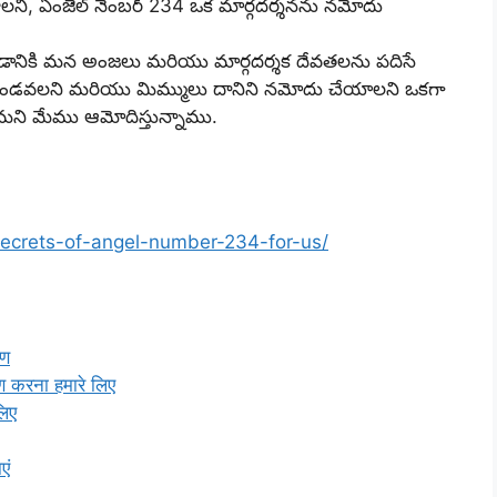
ాలని, ఏంజెల్ నెంబర్ 234 ఒక మార్గదర్శనను నమోదు
రచడానికి మన అంజలు మరియు మార్గదర్శక దేవతలను పదిసే
ఉండవలని మరియు మిమ్ములు దానిని నమోదు చేయాలని ఒకగా
మని మేము ఆమోదిస్తున్నాము.
e-secrets-of-angel-number-234-for-us/
रण
करना हमारे लिए
लिए
एं