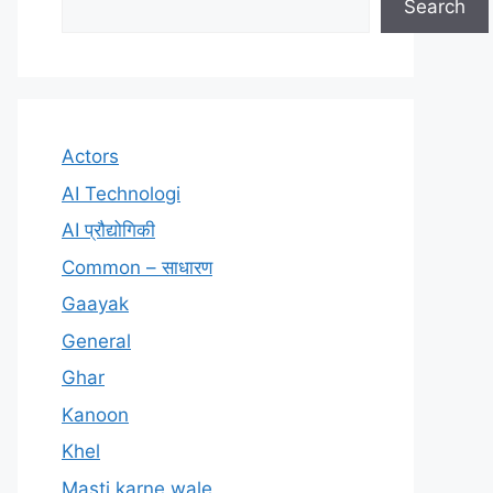
Search
Actors
AI Technologi
AI प्रौद्योगिकी
Common – साधारण
Gaayak
General
Ghar
Kanoon
Khel
Masti karne wale