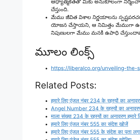
ఆధ్యాత్మికతతో మీకు అనుకూలంగా నిర్మించ
చేస్తుంది.
మేము జీవిత విశాల నిర్ణయాలను స్పష్టప
యోజన చేస్తాయని, ఆ నిమిత్తం మేముగా 
నిపుణులగా మేము మనకి ఉపాధి చేస్తుందా
మూలం లింక్స్
https://liberalco.org/unveiling-th
Related Posts:
हमारे लिए एंजल नंबर 234 के रहस्यों का अनाव
Angel Number 234 के रहस्यों का अनावरण 
माला संख्या 234 के रहस्यों का अनावरण हमारे 
हमारे लिए एंजल नंबर 555 का संदेश खोजें
हमारे लिए एंजल नंबर 555 के संदेश का पता लगा
हमारे लिए एंजेल नंबर 555 का संदेश खोलिए