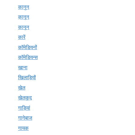
कानुन
क़ानून
कानून
कारें
कॉमेडियनों
कॉमेडियन्स
खाना
खिलाड़ियों
खेल
खेलकूद
गाड़ियां
गानेबाज
गायक