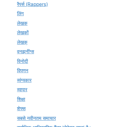
रैपर्स (Rappers)
लिंग
लेखक
लेखकों
लेखक्
वनझनींग्स
विनोदी
विपणन
व्यंग्यकार
व्यापार
शिक्षा
शेफ्स
सबसे नवीनतम समाचार