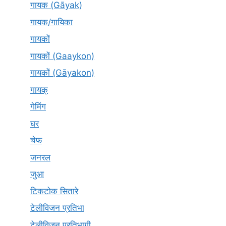
गायक (Gāyak)
गायक/गायिका
गायकों
गायकों (Gaaykon)
गायकों (Gāyakon)
गायक्
गेमिंग
घर
चेफ
जनरल
जुआ
टिकटोक सितारे
टेलीविजन प्रतिभा
टेलीविजन प्रतिभागी