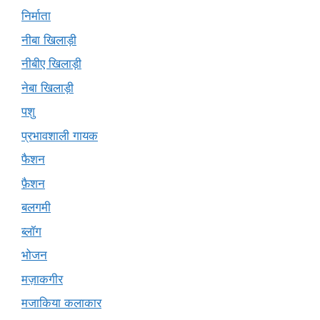
निर्माता
नीबा खिलाड़ी
नीबीए खिलाड़ी
नेबा खिलाड़ी
पशु
प्रभावशाली गायक
फैशन
फ़ैशन
बलगमी
ब्लॉग
भोजन
मज़ाकगीर
मजाकिया कलाकार