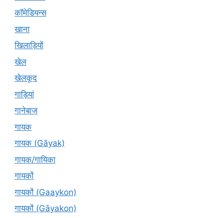
कॉमेडियन्स
खाना
खिलाड़ियों
खेल
खेलकूद
गाड़ियां
गानेबाज
गायक
गायक (Gāyak)
गायक/गायिका
गायकों
गायकों (Gaaykon)
गायकों (Gāyakon)