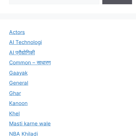
Actors
AI Technologi
AI प्रौद्योगिकी
Common – साधारण
Gaayak
General
Ghar
Kanoon
Khel
Masti karne wale
NBA Khiladi