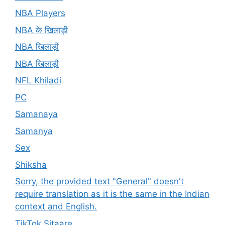
NBA Players
NBA के खिलाड़ी
NBA खिलाड़ी
NBA खिलाड़ी
NFL Khiladi
PC
Samanaya
Samanya
Sex
Shiksha
Sorry, the provided text "General" doesn't
require translation as it is the same in the Indian
context and English.
TikTok Sitaare