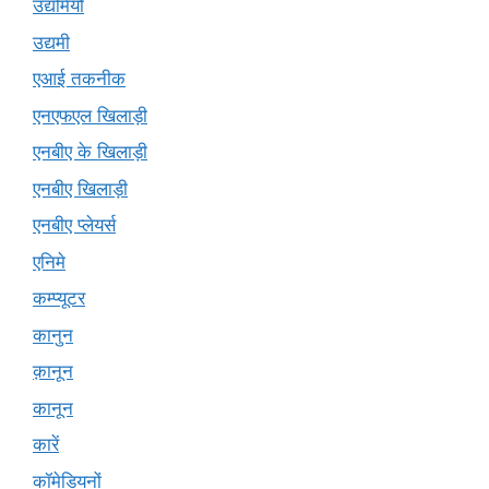
उद्यमियों
उद्यमी
एआई तकनीक
एनएफएल खिलाड़ी
एनबीए के खिलाड़ी
एनबीए खिलाड़ी
एनबीए प्लेयर्स
एनिमे
कम्प्यूटर
कानुन
क़ानून
कानून
कारें
कॉमेडियनों