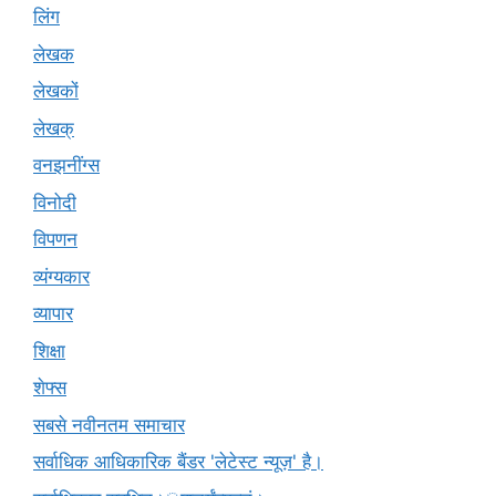
लिंग
लेखक
लेखकों
लेखक्
वनझनींग्स
विनोदी
विपणन
व्यंग्यकार
व्यापार
शिक्षा
शेफ्स
सबसे नवीनतम समाचार
सर्वाधिक आधिकारिक बैंडर 'लेटेस्ट न्यूज़' है।