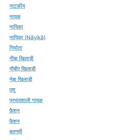
नाटकीय
नायक
नायिका
नायिका (Nāyikā)
निर्माता
नीबा खिलाड़ी
नीबीए खिलाड़ी
नेबा खिलाड़ी
पशु
प्रभावशाली गायक
फ़ैशन
फैशन
बलगमी