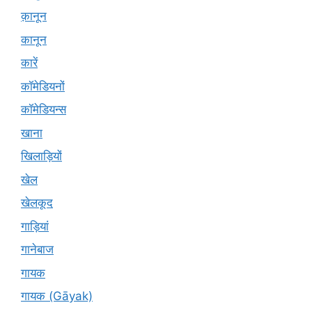
क़ानून
कानून
कारें
कॉमेडियनों
कॉमेडियन्स
खाना
खिलाड़ियों
खेल
खेलकूद
गाड़ियां
गानेबाज
गायक
गायक (Gāyak)