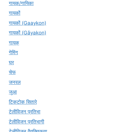
गायक/गायिका
गायकों
गायकों (Gaaykon)
गायकों (Gāyakon)
गायक्
गेमिंग
घर
चेफ
जनरल
जुआ
टिकटोक सितारे
टेलीविजन प्रतिभा
टेलीविजन प्रतिभागी
टेलीविजन वैयक्तिकता