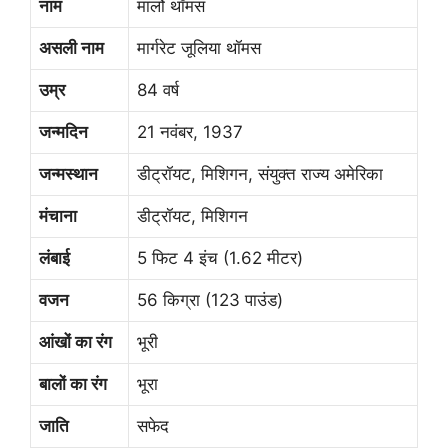
नाम
मार्लो थॉमस
असली नाम
मार्गरेट जूलिया थॉमस
उम्र
84 वर्ष
जन्मदिन
21 नवंबर, 1937
जन्मस्थान
डीट्रॉयट, मिशिगन, संयुक्त राज्य अमेरिका
मंचाना
डीट्रॉयट, मिशिगन
लंबाई
5 फिट 4 इंच (1.62 मीटर)
वजन
56 किग्रा (123 पाउंड)
आंखों का रंग
भूरी
बालों का रंग
भूरा
जाति
सफेद