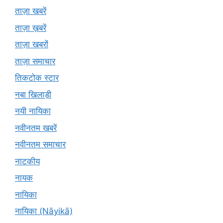
ताज़ा खबरें
ताज़ा ख़बरें
ताज़ा खबरों
ताज़ा समाचार
तिकटोक स्टार
नबा खिलाड़ी
नयी नायिका
नवीनतम खबरें
नवीनतम समाचार
नाटकीय
नायक
नायिका
नायिका (Nāyikā)