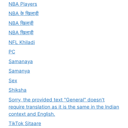
NBA Players
NBA के खिलाड़ी
NBA खिलाड़ी
NBA खिलाड़ी
NFL Khiladi
PC
Samanaya
Samanya
Sex
Shiksha
Sorry, the provided text "General" doesn't
require translation as it is the same in the Indian
context and English.
TikTok Sitaare