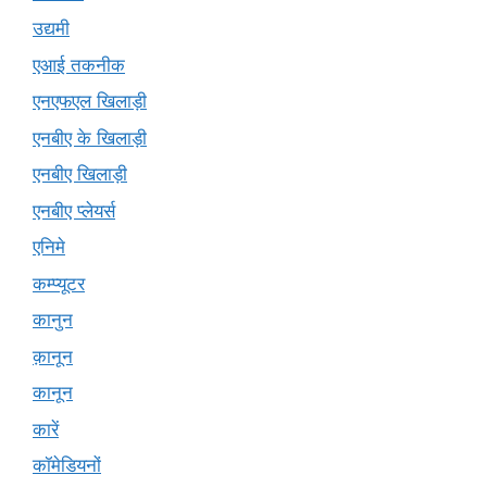
उद्यमी
एआई तकनीक
एनएफएल खिलाड़ी
एनबीए के खिलाड़ी
एनबीए खिलाड़ी
एनबीए प्लेयर्स
एनिमे
कम्प्यूटर
कानुन
क़ानून
कानून
कारें
कॉमेडियनों