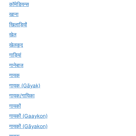
कॉमेडियन्स
खाना
खिलाड़ियों
खेल
खेलकूद
गाड़ियां
गानेबाज
गायक
गायक (Gāyak)
गायक/गायिका
गायकों
गायकों (Gaaykon)
गायकों (Gāyakon)